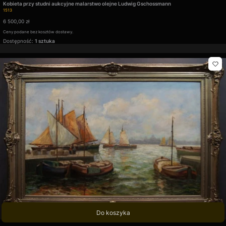
Kobieta przy studni aukcyjne malarstwo olejne Ludwig Gschossmann
Kod produktu
1513
Cena
6 500,00 zł
Ceny podane bez kosztów dostawy.
Dostępność:
1 sztuka
Do koszyka