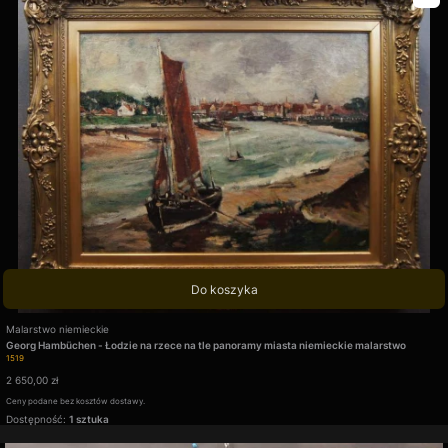
Do koszyka
Producent
Malarstwo niemieckie
Georg Hambüchen - Łodzie na rzece na tle panoramy miasta niemieckie malarstwo
Kod produktu
1519
Cena
2 650,00 zł
Ceny podane bez kosztów dostawy.
Dostępność:
1 sztuka