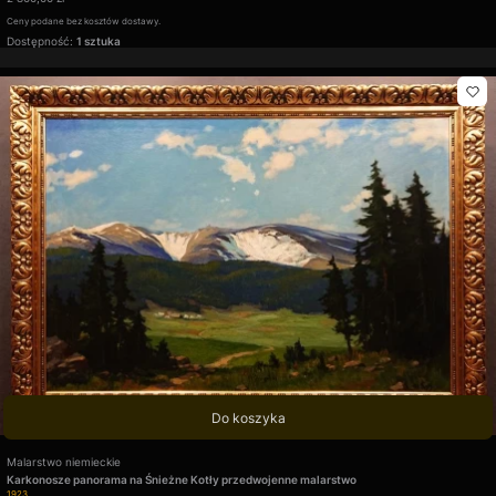
Ceny podane bez kosztów dostawy.
Dostępność:
1 sztuka
Do koszyka
Producent
Malarstwo niemieckie
Karkonosze panorama na Śnieżne Kotły przedwojenne malarstwo
Kod produktu
1923