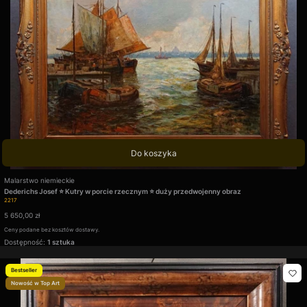
Do koszyka
Producent
Malarstwo niemieckie
Dederichs Josef ⭐ Kutry w porcie rzecznym ⭐ duży przedwojenny obraz
Kod produktu
2217
Cena
5 650,00 zł
Ceny podane bez kosztów dostawy.
Dostępność:
1 sztuka
Bestseller
Nowość w Top Art