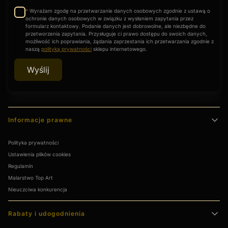
nienaruszonym stanie.
Wyrażam zgodę na przetwarzanie danych osobowych zgodnie z ustawą o
*
ochronie danych osobowych w związku z wysłaniem zapytania przez
formularz kontaktowy. Podanie danych jest dobrowolne, ale niezbędne do
Dlaczego inwestycja w malarstwo przedwojenne chroni kapitał
przetworzenia zapytania. Przysługuje ci prawo dostępu do swoich danych,
przed inflacją?
możliwość ich poprawiania, żądania zaprzestania ich przetwarzania zgodnie z
naszą
polityką prywatności
sklepu internetowego.
Dzieła sztuki dawnej to aktywa o charakterze fizycznym, których
podaż jest zamknięta. Historia rynku antykwarycznego pokazuje,
że wysokiej klasy malarstwo przedwojenne stabilnie zyskuje na
Wyślij
wartości, będąc odpornym na zawirowania gospodarcze. To
prestiżowy sposób na dywersyfikację majątku, łączący codzienne
obcowanie z pięknem z realnym wzrostem wartości w czasie.
Linki w stopce
Jak dbać o stary obraz olejny, aby zachował swój blask na
Informacje prawne
kolejne pokolenia?
Kluczowe jest unikanie bezpośredniego nasłonecznienia oraz
Polityka prywatności
źródeł ciepła (np. grzejników). Kurz z powierzchni starego
Ustawienia plików cookies
werniksu należy usuwać wyłącznie bardzo miękkim pędzlem,
unikając jakichkolwiek środków chemicznych. Przy odpowiedniej
Regulamin
opiece, obraz przedwojenny będzie cieszył oczy Twojej rodziny
Malarstwo Top Art
przez kolejne dziesięciolecia.
Nieuczciwa konkurencja
Czy obraz przedwojenny to odpowiedni prezent na bardzo
Rabaty i udogodnienia
ważne okazje?