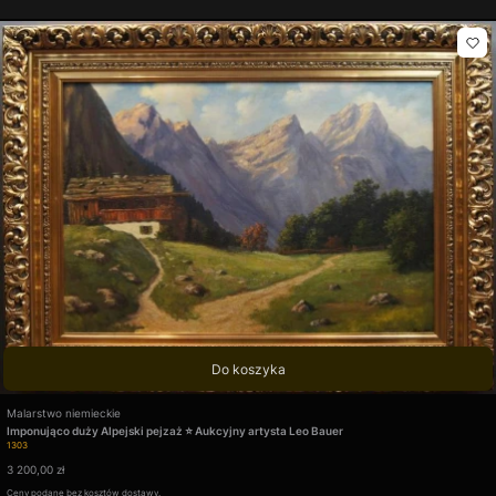
Do koszyka
Producent
Malarstwo niemieckie
Imponująco duży Alpejski pejzaż ⭐ Aukcyjny artysta Leo Bauer
Kod produktu
1303
Cena
3 200,00 zł
Ceny podane bez kosztów dostawy.