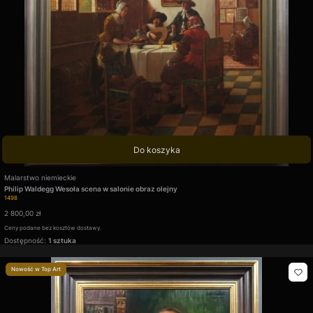
Do koszyka
Producent
Malarstwo niemieckie
Philip Waldegg Wesoła scena w salonie obraz olejny
Kod produktu
1498
Cena
2 800,00 zł
Ceny podane bez kosztów dostawy.
Dostępność:
1 sztuka
Nowość w Top Art