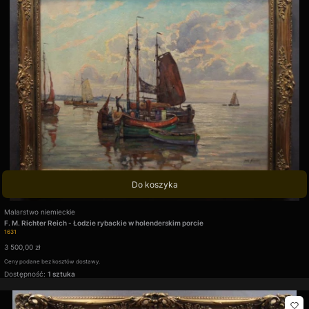
Do koszyka
Producent
Malarstwo niemieckie
F. M. Richter Reich - Łodzie rybackie w holenderskim porcie
Kod produktu
1631
Cena
3 500,00 zł
Ceny podane bez kosztów dostawy.
Dostępność:
1 sztuka