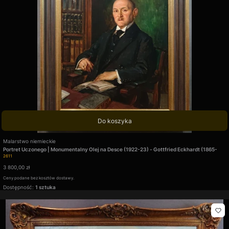
Do koszyka
Producent
Malarstwo niemieckie
Portret Uczonego | Monumentalny Olej na Desce (1922-23) - Gottfried Eckhardt (1865-
Kod produktu
1933)
2611
Cena
3 800,00 zł
Ceny podane bez kosztów dostawy.
Dostępność:
1 sztuka