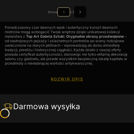
Strona
z 2
Ponadczasowy czar dawnych epok i autentyczny kunszt dawnych
mistrzów mogą wzbogacić Twoje wnętrze dzięki unikatowej kolekcji
malarstwa z
Top Art Galeria Sztuki
.
Oryginalne obrazy przedwojenne
–
od nastrojowych pejzaży i szlachetnych portretów po sceny rodzajowe
uwiecznione na starych płótnach – wprowadzają do domu atmosferę
tradycji, prestiżu i historycznej ciągłości. Każde dzieło z naszej oferty
posiada certyfikat autentyczności, stanowiąc nie tylko elitarną dekorację
salonu czy gabinetu, ale przede wszystkim bezpieczną lokatę kapitału w
przedmioty o niesłabnącej wartości antykwarycznej.
ROZWIŃ OPIS
FAQ: Poradnik kolekcjonera: Najczęściej zadawane pytania o
obrazy przedwojenne w Top Art
Darmowa wysyłka
Co decyduje o wyjątkowej wartości malarstwa przedwojennego
w porównaniu ze współczesnym?
Obrazy powstałe przed 1939 rokiem to obiekty o skończonej
liczbie, co naturalnie podnosi ich wartość kolekcjonerską. W
naszej galerii selekcjonujemy dzieła, które wyróżniają się nie tylko