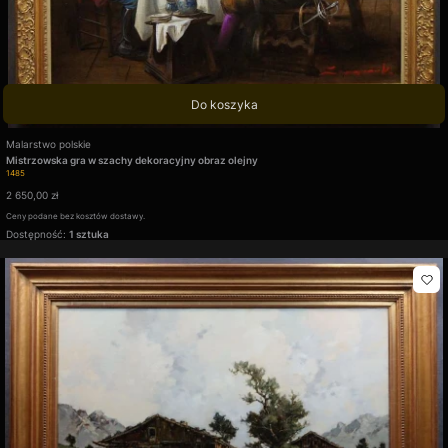
Do koszyka
Producent
Malarstwo polskie
Mistrzowska gra w szachy dekoracyjny obraz olejny
Kod produktu
1485
Cena
2 650,00 zł
Ceny podane bez kosztów dostawy.
Dostępność:
1 sztuka