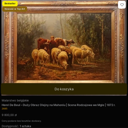
Bestseller
Nowość w Top Art
Do koszyka
Producent
Malarstwo belgijskie
Henri De Beul – Duży Obraz Olejny na Mahoniu | Scena Rodzajowa we Mgle | 1872 r.
Kod produktu
2685
Cena
9 800,00 zł
Ceny podane bez kosztów dostawy.
Dostępność:
1 sztuka