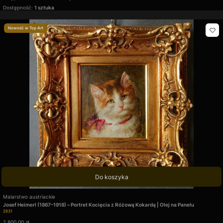
Dostępność:
1 sztuka
Nowość w Top Art
Do koszyka
Producent
Malarstwo austriackie
Josef Heimerl (1867–1918) – Portret Kocięcia z Różową Kokardą | Olej na Panelu
Kod produktu
2631
Cena
2 800,00 zł