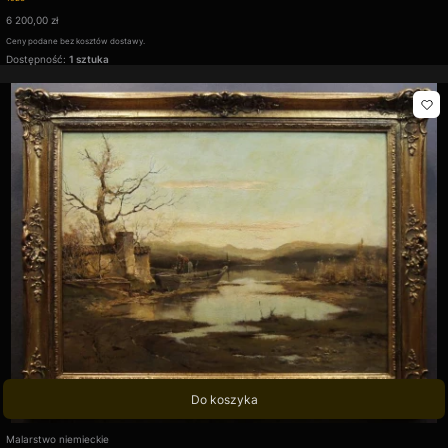
Cena
6 200,00 zł
Ceny podane bez kosztów dostawy.
Dostępność:
1 sztuka
Do koszyka
Producent
Malarstwo niemieckie