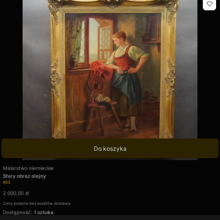
Do koszyka
Producent
Malarstwo niemieckie
Stary obraz olejny
Kod produktu
953
Cena
2 000,00 zł
Ceny podane bez kosztów dostawy.
Dostępność:
1 sztuka