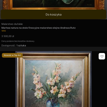
Do koszyka
Producent
Malarstwo duńskie
Martwa natura na stole finezyjne malarstwo olejne Andreas Rutz
Kod produktu
1910
Cena
3 500,00 zł
Ceny podane bez kosztów dostawy.
Dostępność:
1 sztuka
Nowość w Top Art