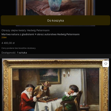
Do koszyka
Producent
Obrazy olejne kwiaty Hedwig Petermann
Martwa natura z gladiolami ⭐ obraz autorstwa Hedwig Petermann
Kod produktu
2584
Cena
4 400,00 zł
Ceny podane bez kosztów dostawy.
Dostępność:
1 sztuka