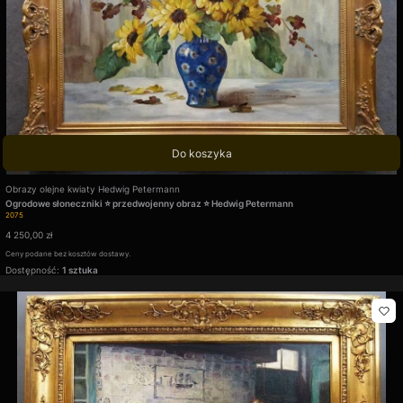
Do koszyka
Producent
Obrazy olejne kwiaty Hedwig Petermann
Ogrodowe słoneczniki ⭐ przedwojenny obraz ⭐ Hedwig Petermann
Kod produktu
2075
Cena
4 250,00 zł
Ceny podane bez kosztów dostawy.
Dostępność:
1 sztuka