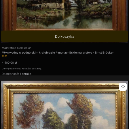
Do koszyka
Producent
Malarstwo niemieckie
Młyn wodny w podgórskim krajobrazie ⭐ monachijskie malarstwo - Ernst Bröcker
Kod produktu
2281
Cena
4 400,00 zł
Ceny podane bez kosztów dostawy.
Dostępność:
1 sztuka