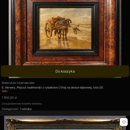
Do koszyka
Producent
Malarstwo holenderskie
E. Verwey, Pejzaż nadmorski z rybakiem | Olej na desce dębowej, lata 20.
Kod produktu
2682
Cena
1 800,00 zł
Ceny podane bez kosztów dostawy.
Dostępność:
1 sztuka