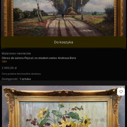
Do koszyka
Producent
Malarstwo niemieckie
Obraz do salonu Pejzaż ze stadem owiec Andreas Betz
Kod produktu
1351
Cena
2 650,00 zł
Ceny podane bez kosztów dostawy.
Dostępność:
1 sztuka