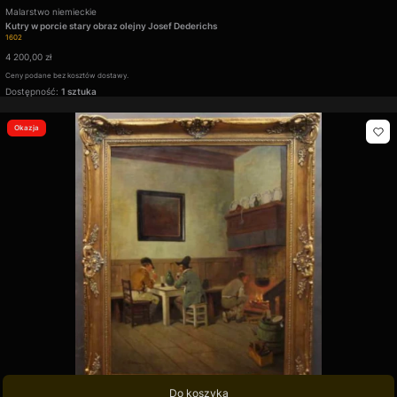
Producent
Malarstwo niemieckie
Kutry w porcie stary obraz olejny Josef Dederichs
Kod produktu
1602
Cena
4 200,00 zł
Ceny podane bez kosztów dostawy.
Dostępność:
1 sztuka
Okazja
Do koszyka