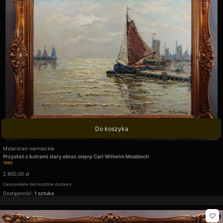
Do koszyka
Producent
Malarstwo niemieckie
Przystań z kutrami stary obraz olejny Carl Wilhelm Mosblech
Kod produktu
1869
Cena
2 800,00 zł
Ceny podane bez kosztów dostawy.
Dostępność:
1 sztuka