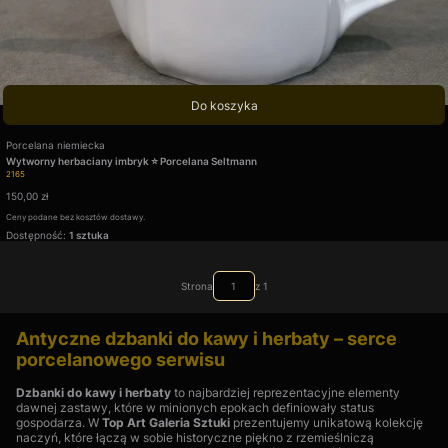
Do koszyka
Producent
Porcelana niemiecka
Wytworny herbaciany imbryk ⭐ Porcelana Seltmann
Kod produktu
2165
Cena
150,00 zł
Ceny podane bez kosztów dostawy.
Dostępność:
1 sztuka
Strona
z 1
Antyczne dzbanki do kawy i herbaty – serce
porcelanowego serwisu
Dzbanki do kawy i herbaty
to najbardziej reprezentacyjne elementy
dawnej zastawy, które w minionych epokach definiowały status
gospodarza. W
Top Art Galeria Sztuki
prezentujemy unikatową kolekcję
naczyń, które łączą w sobie historyczne piękno z rzemieślniczą