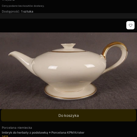
Ceny podane bez kosztów dostawy.
Dostępność:
1 sztuka
Do koszyka
Producent
Porcelana niemiecka
Imbryk do herbaty z podstawką ⭐ Porcelana KPM Krister
Kod produktu
2429