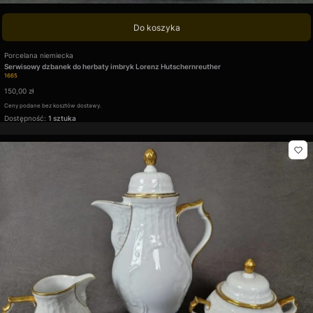
Do koszyka
Producent
Porcelana niemiecka
Serwisowy dzbanek do herbaty imbryk Lorenz Hutschernreuther
Kod produktu
1665
Cena
150,00 zł
Ceny podane bez kosztów dostawy.
Dostępność:
1 sztuka