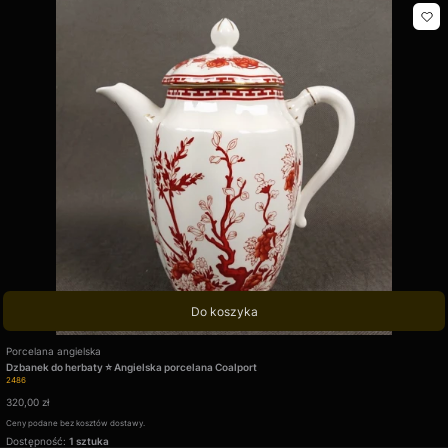
Do koszyka
Producent
Porcelana angielska
Dzbanek do herbaty ⭐ Angielska porcelana Coalport
Kod produktu
2486
Cena
320,00 zł
Ceny podane bez kosztów dostawy.
Dostępność:
1 sztuka