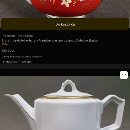
Do koszyka
Producent
Porcelana Dolnośląska
Stary imbryk do herbaty ⭐ Przedwojenna porcelana z Dolnego Śląska
Kod produktu
2594
Cena
150,00 zł
Ceny podane bez kosztów dostawy.
Dostępność:
1 sztuka