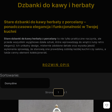
Dzbanki do kawy i herbaty
Stare dzbanki do kawy herbaty z porcelany –
ponadczasowa elegancja i funkcjonalność w Twojej
kuchni
Stare dzbanki do kawy herbaty z porcelany
to nie tylko praktyczne naczynia, ale
przede wszystkim wyjątkowe dzieła sztuki, które wprowadzają do wnętrz nutę retro
elegancji. Ich unikalny design, misternie zdobione detale oraz wysoka jakość
wykonania sprawiają, że stanowią one prawdziwą ozdobę każdej kuchni czy salonu, a
także cenny element kolekcjonerski.
ROZWIŃ OPIS
Dlaczego warto postawić na stare dzbanki do kawy herbaty z
porcelany?
Lista produktów
Sortowanie:
1. Wyjątkowy design i historia:
Każdy dzbanek opowiada historię minionych epok,
łącząc tradycyjne rzemiosło z nowoczesnym designem. Stare dzbanki często
charakteryzują się ręcznym malowaniem, precyzyjnymi zdobieniami oraz subtelnymi
Domyślne
akcentami złocenia, co czyni je unikatowymi.
2. Wysoka jakość wykonania:
Porcelana, z której wykonane są te dzbanki, to materiał
znany z trwałości i odporności. Dzięki tradycyjnym technikom wypału, stare dzbanki do
Strona
z 1
kawy herbaty zachowują swój blask i estetykę przez wiele lat, nawet przy codziennym
użytkowaniu.
3. Funkcjonalność i styl:
Połączenie formy i funkcji sprawia, że te dzbanki doskonale
sprawdzają się zarówno przy codziennych rytuałach parzenia kawy czy herbaty, jak i
jako dekoracyjny element stołu podczas uroczystych spotkań.