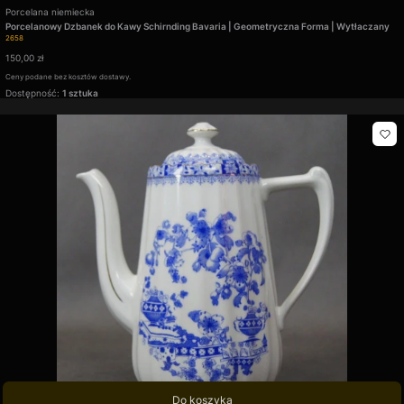
Producent
Porcelana niemiecka
Porcelanowy Dzbanek do Kawy Schirnding Bavaria | Geometryczna Forma | Wytłaczany
Kod produktu
Wzór i Złocenia | Wys. 23 cm
2658
Cena
150,00 zł
Ceny podane bez kosztów dostawy.
Dostępność:
1 sztuka
Do koszyka