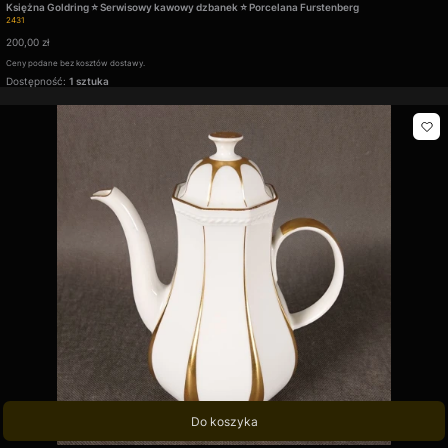
Księżna Goldring ⭐ Serwisowy kawowy dzbanek ⭐ Porcelana Furstenberg
Kod produktu
2431
Cena
200,00 zł
Ceny podane bez kosztów dostawy.
Dostępność:
1 sztuka
Do koszyka