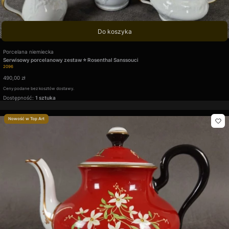
Do koszyka
Producent
Porcelana niemiecka
Serwisowy porcelanowy zestaw ⭐ Rosenthal Sanssouci
Kod produktu
2096
Cena
490,00 zł
Ceny podane bez kosztów dostawy.
Dostępność:
1 sztuka
Nowość w Top Art