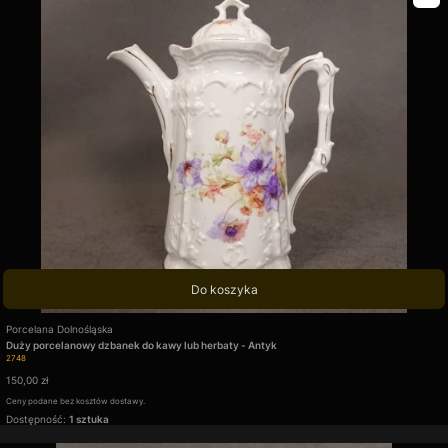
© 2026 Top Art Galeria Sztuki. Wszystkie prawa zastrzeżone.
Rozwiń opis
Do koszyka
Producent
Porcelana Dolnośląska
Duży porcelanowy dzbanek do kawy lub herbaty - Antyk
Kod produktu
2748
Cena
150,00 zł
Ceny podane bez kosztów dostawy.
Dostępność:
1 sztuka