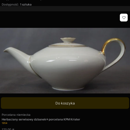
Dostępność:
1 sztuka
Do koszyka
Producent
Porcelana niemiecka
Herbaciany serwisowy dzbanek⭐ porcelana KPM Krister
Kod produktu
1954
Cena
170,00 zł