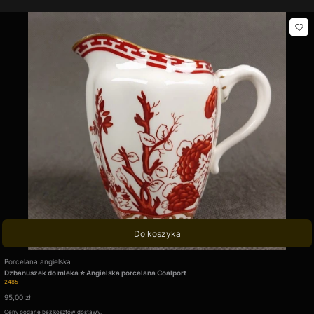
Do koszyka
Producent
Porcelana angielska
Dzbanuszek do mleka ⭐ Angielska porcelana Coalport
Kod produktu
2485
Cena
95,00 zł
Ceny podane bez kosztów dostawy.