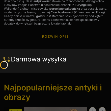
doskonałością. Nasz
antykwariat
stawia na różnorodność, dlatego obok
klasyków znajdą Państwo u nas rzadkie dzbanki z
Turyngii
(np.
Wallendorf, Lichte), mistrzowską
porcelanę saksońską
oraz poszukiwane,
modernistyczne fasony z dawnej
Czechosłowacji
(Pirkenhammer, Epiag).
Każdy obiekt w naszej
galerii
jest starannie selekcjonowany pod kątem
autentyczności sygnatury i stanu zachowania, stanowiąc luksusowy
dodatek do wnętrza i bezpieczną lokatę kapitału.
Dzbanki do kawy i herbaty – Ekspercka wiedza i FAQ
ROZWIŃ OPIS
Czym wizualnie różni się antyczny dzbanek do kawy od tego do
herbaty?
Darmowa wysyłka
Zasada jest prosta: dzbanki do kawy są zazwyczaj smukłe i
wysokie, co pozwalało dłużej utrzymać temperaturę naparu.
Dzbanki do herbaty są niższe i bardziej pękate (kuliste), co
sprzyjało procesowi parzenia liści. W naszej
galerii sztuki
znajdą
Państwo oba te typy w stylach od baroku, przez biedermeier, aż po
art déco.
Najpopularniejsze antyki i
obrazy
Dlaczego warto szukać dzbanków z manufaktur w Turyngii?
Turyngia to region o ogromnych tradycjach. Manufaktury takie jak
Wallendorf
czy
Sitzendorf
słynęły z niezwykle plastycznej
porcelany i bogatych zdobień reliefowych. Dzbanki z tego regionu