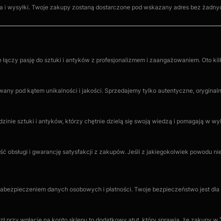
ia i wysyłki. Twoje zakupy zostaną dostarczone pod wskazany adres bez żadn
óre łączy pasję do sztuki i antyków z profesjonalizmem i zaangażowaniem. Oto k
any pod kątem unikalności i jakości. Sprzedajemy tylko autentyczne, oryginalne 
zinie sztuki i antyków, którzy chętnie dzielą się swoją wiedzą i pomagają w w
ć obsługi i gwarancję satysfakcji z zakupów. Jeśli z jakiegokolwiek powodu 
bezpieczeniem danych osobowych i płatności. Twoje bezpieczeństwo jest dla n
ł przy wpłacie na konto sklepu to dodatkowy atut, który sprawia, że zakupy w