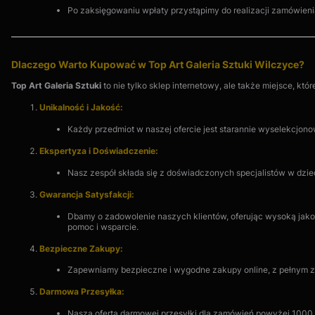
Po zaksięgowaniu wpłaty przystąpimy do realizacji zamówien
Dlaczego Warto Kupować w Top Art Galeria Sztuki Wilczyce?
Top Art Galeria Sztuki
to nie tylko sklep internetowy, ale także miejsce, kt
Unikalność i Jakość:
Każdy przedmiot w naszej ofercie jest starannie wyselekcjonow
Ekspertyza i Doświadczenie:
Nasz zespół składa się z doświadczonych specjalistów w dzied
Gwarancja Satysfakcji:
Dbamy o zadowolenie naszych klientów, oferując wysoką jakoś
pomoc i wsparcie.
Bezpieczne Zakupy:
Zapewniamy bezpieczne i wygodne zakupy online, z pełnym za
Darmowa Przesyłka:
Nasza oferta darmowej przesyłki dla zamówień powyżej 1000 z