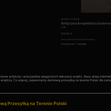
Producent
Antyki z Francji
Antyczna kropielnica ścienna
Kod produktu
2746
Cena
850,00 zł
Ceny podane bez kosztów dostawy.
Dostępność:
1 sztuka
onerów antyków i entuzjastów eleganckich dekoracji wnętrz. Nasz sklep interne
 wnętrza. Co więcej, zapewniamy darmową przesyłkę na terenie Polski dla zamów
ową Przesyłką na Terenie Polski