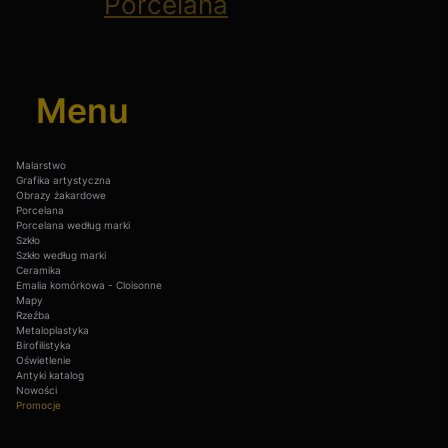
Porcelana
Menu
Malarstwo
Grafika artystyczna
Obrazy żakardowe
Porcelana
Porcelana według marki
Szkło
Szkło według marki
Ceramika
Emalia komórkowa - Cloisonne
Mapy
Rzeźba
Metaloplastyka
Birofilistyka
Oświetlenie
Antyki katalog
Nowości
Promocje
Koniec menu