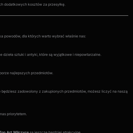
ych dodatkowych kosztów za przesyłkę.
ilka powodów, dla których warto wybrać właśnie nas:
dzieła sztuki i antyki, które są wyjątkowe i niepowtarzalne.
yborze najlepszych przedmiotów.
nie będziesz zadowolony z zakupionych przedmiotów, możesz liczyć na naszą
as priorytetem.
Top Art Wilczyce
są jeszcze bardziej atrakcyjne.