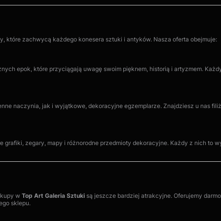
, które zachwycą każdego konesera sztuki i antyków. Nasza oferta obejmuje:
nych epok, które przyciągają uwagę swoim pięknem, historią i artyzmem. Każdy 
ne naczynia, jak i wyjątkowe, dekoracyjne egzemplarze. Znajdziesz u nas fil
re grafiki, zegary, mapy i różnorodne przedmioty dekoracyjne. Każdy z nich to
zakupy w
Top Art Galeria Sztuki
są jeszcze bardziej atrakcyjne. Oferujemy darmo
ego sklepu.