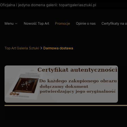
Oficjalna i jedyna domena galerii: topartgaleriasztuki.pl
Menu
Nowość Top Art
Promocje
Opinie o nas
Certyfikaty na 
Top Art Galeria Sztuki
Darmowa dostawa
Naciśnij Enter lub spację, aby otworzyć stronę.
Naciśnij Enter lub spację, aby otworzyć stronę.
Naciśnij Enter lub spację, aby otworzyć stronę.
Naciśnij Enter lub spację, aby otworzyć stronę.