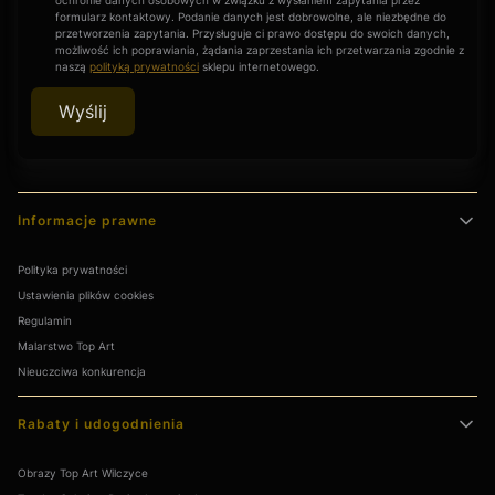
formularz kontaktowy. Podanie danych jest dobrowolne, ale niezbędne do
przetworzenia zapytania. Przysługuje ci prawo dostępu do swoich danych,
możliwość ich poprawiania, żądania zaprzestania ich przetwarzania zgodnie z
naszą
polityką prywatności
sklepu internetowego.
Wyślij
Linki w stopce
Informacje prawne
Polityka prywatności
Ustawienia plików cookies
Regulamin
Malarstwo Top Art
Nieuczciwa konkurencja
Rabaty i udogodnienia
Obrazy Top Art Wilczyce