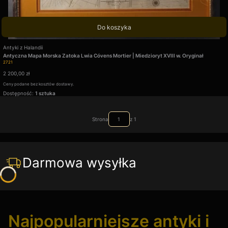
Do koszyka
Producent
Antyki z Halandii
Antyczna Mapa Morska Zatoka Lwia Cóvens Mortier | Miedzioryt XVIII w. Oryginał
Kod produktu
2721
Cena
2 200,00 zł
Ceny podane bez kosztów dostawy.
Dostępność:
1 sztuka
Strona
z 1
Darmowa wysyłka
Najpopularniejsze antyki i