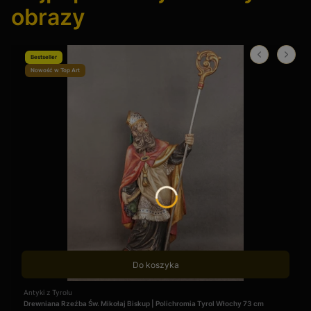
obrazy
Bestseller
Nowość w Top Art
Do koszyka
Producent
Antyki z Tyrolu
Drewniana Rzeźba Św. Mikołaj Biskup | Polichromia Tyrol Włochy 73 cm