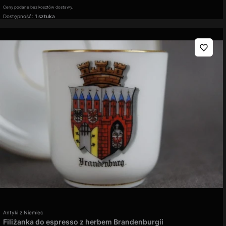
Ceny podane bez kosztów dostawy.
Dostępność:
1 sztuka
Producent
Antyki z Niemiec
Filiżanka do espresso z herbem Brandenburgii