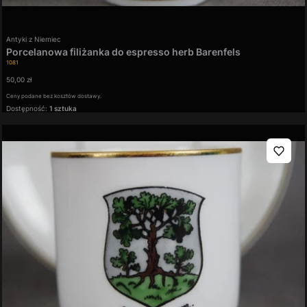
Producent
Antyki z Niemiec
Porcelanowa filiżanka do espresso herb Barenfels
Kod produktu
1081
Cena
50,00 zł
Ceny podane bez kosztów dostawy.
Dostępność:
1 sztuka