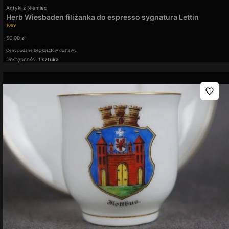
Producent
Antyki z Niemiec
Herb Wiesbaden filiżanka do espresso sygnatura Lettin
Kod produktu
1069
Cena
50,00 zł
Ceny podane bez kosztów dostawy.
Dostępność:
1 sztuka