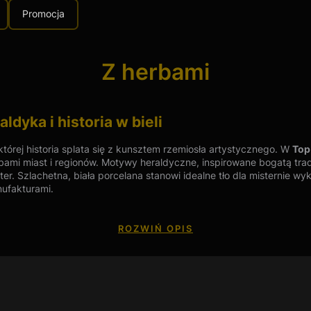
Promocja
Z herbami
dyka i historia w bieli
 której historia splata się z kunsztem rzemiosła artystycznego. W
Top 
erbami miast i regionów. Motywy heraldyczne, inspirowane bogatą tra
. Szlachetna, biała porcelana stanowi idealne tło dla misternie wy
ufakturami.
ym antykwariacie?
ROZWIŃ OPIS
odzące zarówno z okresu przedwojennego, jak i powojennego. Gwara
tyczne.
ce w naszej
galerii
zajmuje tzw. porcelana kuracyjna i pamiątkowa.
egionaliów.