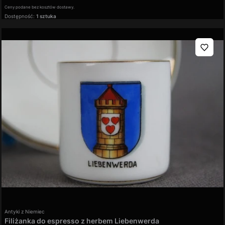
Ceny podane bez kosztów dostawy.
Dostępność:
1 sztuka
Producent
Antyki z Niemiec
Filiżanka do espresso z herbem Liebenwerda