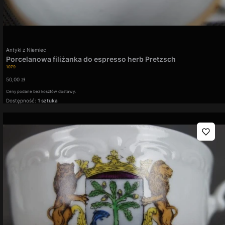
Producent
Antyki z Niemiec
Porcelanowa filiżanka do espresso herb Pretzsch
Kod produktu
1079
Cena
50,00 zł
Ceny podane bez kosztów dostawy.
Dostępność:
1 sztuka