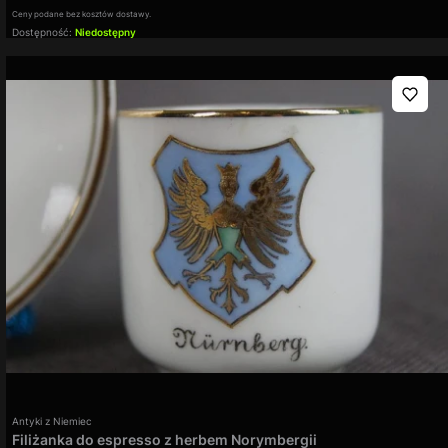
Ceny podane bez kosztów dostawy.
Dostępność:
Niedostępny
Producent
Antyki z Niemiec
Filiżanka do espresso z herbem Norymbergii