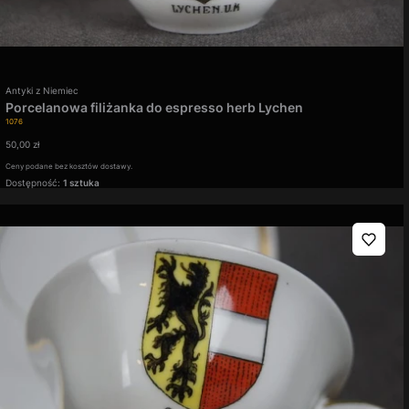
Producent
Antyki z Niemiec
Porcelanowa filiżanka do espresso herb Lychen
Kod produktu
1076
Cena
50,00 zł
Ceny podane bez kosztów dostawy.
Dostępność:
1 sztuka