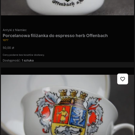
Producent
Antyki z Niemiec
Porcelanowa filiżanka do espresso herb Offenbach
Kod produktu
1077
Cena
50,00 zł
Ceny podane bez kosztów dostawy.
Dostępność:
1 sztuka