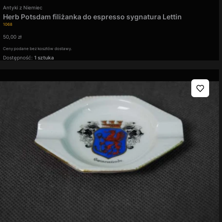
Producent
Antyki z Niemiec
Herb Potsdam filiżanka do espresso sygnatura Lettin
Kod produktu
1068
Cena
50,00 zł
Ceny podane bez kosztów dostawy.
Dostępność:
1 sztuka