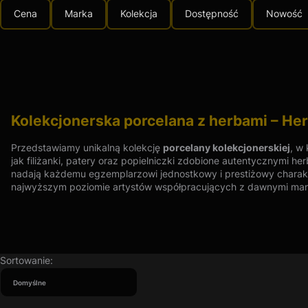
Cena
Marka
Kolekcja
Dostępność
Nowość
Koniec filtrów
Kolekcjonerska porcelana z herbami – Heral
Przedstawiamy unikalną kolekcję
porcelany kolekcjonerskiej
, w
jak filiżanki, patery oraz popielniczki zdobione autentycznymi h
nadają każdemu egzemplarzowi jednostkowy i prestiżowy charakter
najwyższym poziomie artystów współpracujących z dawnymi man
Dlaczego warto wybrać porcelanę heraldyczną w nasz
Różnorodność epok:
Nasza kolekcja obejmuje wyroby poch
Lista produktów
Sortowanie:
przez różne style zdobnicze – od klasycznych po modernis
Domyślne
Porcelana uzdrowiskowa i pamiątkowa:
Szczególne miejs
doskonały pomysł na sentymentalny prezent dla miłośnika r