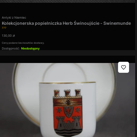
Producent
Antyki z Niemiec
Kolekcjonerska popielniczka Herb Świnoujście - Swinemunde
Kod produktu
777
Cena
130,00 zł
Ceny podane bez kosztów dostawy.
Dostępność:
Niedostępny