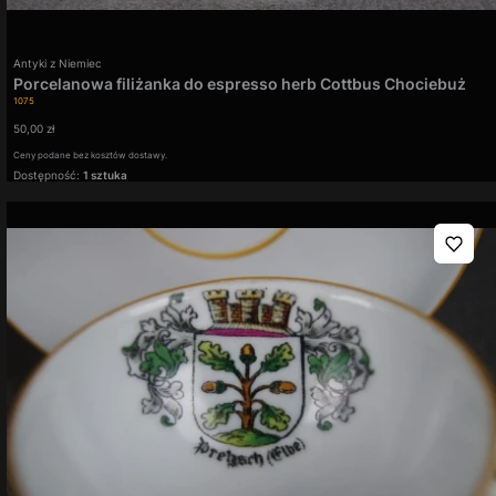
Producent
Antyki z Niemiec
Porcelanowa filiżanka do espresso herb Cottbus Chociebuż
Kod produktu
1075
Cena
50,00 zł
Ceny podane bez kosztów dostawy.
Dostępność:
1 sztuka