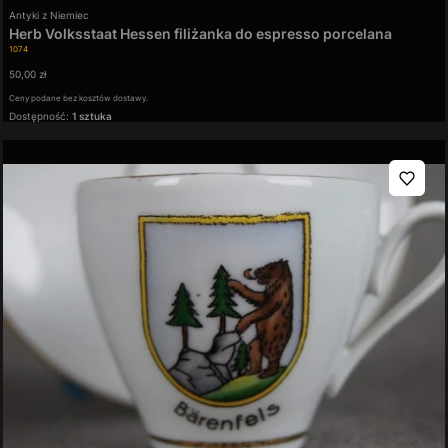
Producent
Antyki z Niemiec
Herb Volksstaat Hessen filiżanka do espresso porcelana
Kod produktu
Schumann
1074
Cena
50,00 zł
Ceny podane bez kosztów dostawy.
Dostępność:
1 sztuka