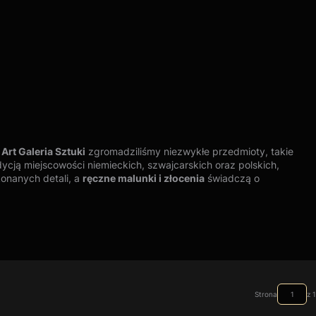
Art Galeria Sztuki
zgromadziliśmy niezwykłe przedmioty, takie
dycją miejscowości niemieckich, szwajcarskich oraz polskich,
konanych detali, a
ręczne malunki i złocenia
świadczą o
ntuje to nie tylko wysoką jakość wykonania, ale także przekrój
 Unikatowe
filiżanki do espresso z herbem
lub widokiem miast to
Strona
z 1