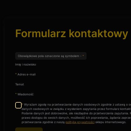
Formularz kontaktowy
Obowiązkowe pola oznaczone są symbolem -
*
Imię i nazwisko
*
Adres e-mail
Temat
*
Wiadomość
Wyrażam zgodę na przetwarzanie danych osobowych zgodnie z ustawą o o
*
danych osobowych w związku z wysłaniem zapytania przez formularz kontak
Podanie danych jest dobrowolne, ale niezbędne do przetworzenia zapytania. P
prawo dostępu do swoich danych, możliwość ich poprawiania, żądania zaprzes
przetwarzania zgodnie z naszą
polityką prywatności
sklepu internetowego.