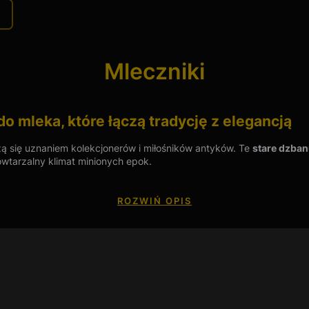
Mleczniki
do mleka, które łączą tradycję z elegancją
zą się uznaniem kolekcjonerów i miłośników antyków. Te
stare dzban
owtarzalny klimat minionych epok.
ROZWIŃ OPIS
lany wyróżnia się misternie zdobionymi detalami, ręcznymi malowani
demu stołowi.
 dzbanuszki, charakteryzuje się wyjątkową trwałością i odpornością
przez wiele lat, zachowując swoje piękno.
tyczne naczynia, ale również cenne przedmioty kolekcjonerskie. Sta
ałym dodatkiem dekoracyjnym w klasycznych i vintage aranżacjach.