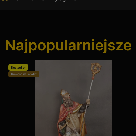
Czy mleczniki z ręcznie nakładaną malaturą są trwalsze?
Malatura ręczna (naszkliwna) jest delikatniejsza niż dekoracje wtop
nie zastąpi żadna współczesna produkcja.
Mlecznik jako prezent – dla kogo będzie idealny?
Najpopularniejsze 
To doskonały prezent dla osoby, która "ma już wszystko". Mlecznik j
konkretnym rodowodem artystycznym.
Na co zwrócić uwagę przy ocenie stanu zachowania tak małego na
Bestseller
Nowość w Top Art
W przypadku mleczników najistotniejszy jest wylew (dzióbek) – każ
na krawędziach i uchwytach były zachowane w najwyższym stopniu.
Jak pakujemy mleczniki do wysyłki?
Mleczniki mają zazwyczaj bardzo cienkie, fantazyjne uszka. Stosuj
bezpieczeństwo antyków to nasza misja.
© 2026 Top Art Galeria Sztuki. Wszystkie prawa zastrzeżone.
Rozwiń opis