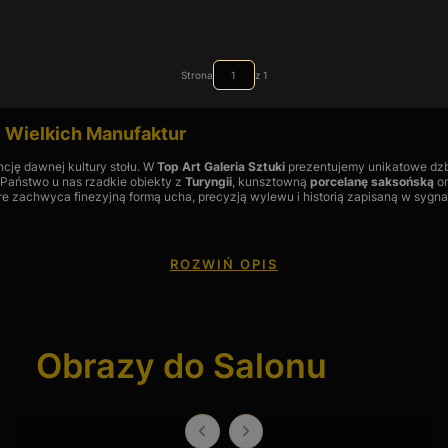
Strona
z 1
y Wielkich Manufaktur
ncję dawnej kultury stołu. W
Top Art Galeria Sztuki
prezentujemy unikatowe dzba
 Państwo u nas rzadkie obiekty z
Turyngii
, kunsztowną
porcelanę saksońską
or
re zachwyca finezyjną formą ucha, precyzją wylewu i historią zapisaną w sygna
ROZWIŃ OPIS
lendorf
,
Lichte
czy
Sitzendorf
słynęły z niezwykle precyzyjnych, często figural
Obrazy do Salonu
emy jako małe formy rzeźbiarskie.
 Epiag)?