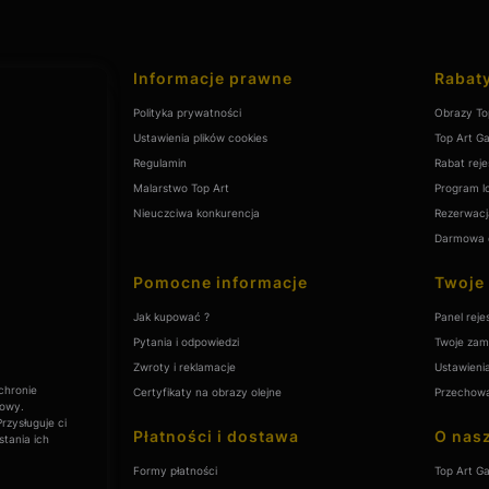
Linki w stopce
Informacje prawne
Rabaty
Polityka prywatności
Obrazy To
Ustawienia plików cookies
Top Art Ga
Regulamin
Rabat reje
Malarstwo Top Art
Program l
Nieuczciwa konkurencja
Rezerwacj
Darmowa 
Pomocne informacje
Twoje
Jak kupować ?
Panel reje
Pytania i odpowiedzi
Twoje zam
Zwroty i reklamacje
Ustawieni
chronie
Certyfikaty na obrazy olejne
Przechowa
towy.
rzysługuje ci
Płatności i dostawa
O nasz
tania ich
Formy płatności
Top Art Ga