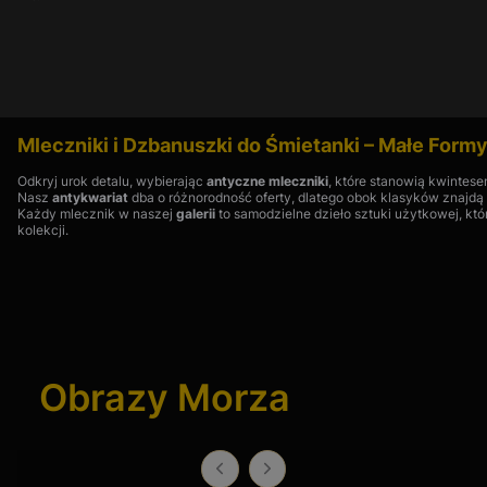
© 2026 Top Art Galeria Sztuki. Wszystkie prawa zastrzeżone.
Rozwiń opis
Mleczniki i Dzbanuszki do Śmietanki – Małe Form
Odkryj urok detalu, wybierając
antyczne mleczniki
, które stanowią kwintese
Nasz
antykwariat
dba o różnorodność oferty, dlatego obok klasyków znajdą
Każdy mlecznik w naszej
galerii
to samodzielne dzieło sztuki użytkowej, któ
kolekcji.
Mleczniki Antyczne i Kolekcjonerskie – Eksperckie FAQ
Dlaczego mleczniki z Turyngii są tak cenione w antykwariatach?
Turyngia to kolebka niemieckiej porcelany. Manufaktury takie jak
Wal
Obrazy Morza
rzeźbiarską, z bogatymi reliefami, które w naszej
galerii sztuki
traktuj
Czym wyróżnia się porcelana czechosłowacka (np. Pirkenhammer,