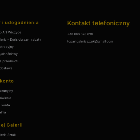
Kontakt telefoniczny
 i udogodnienia
p Art Wilczyce
+48 660 528 638
leria – Doris obrazy i rabaty
topartgaleriasztuki@gmail.com
stracyjny
ojalnościowy
a przedmiotu
dostawa
 konto
stracyjny
ówienia
a konta
lnia
ej Galerii
leria Sztuki