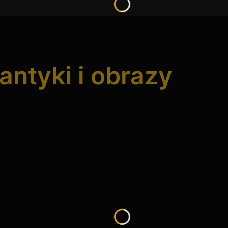
ione w szkliwo, dlatego wymaga troskliwej opieki. Jednak to właśnie ona nadaje
antyki i obrazy
est mały, dekoracyjny i bardzo osobisty. Wybierając egzemplarz z historycznej 
czynia?
da mikro-szczerba obniża wartość antykwaryczną. Jako profesjonalna
galeria sz
emy technikę podwójnego kartonu i gniazd z pianki, aby rączka dzbanuszka ni