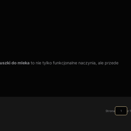
uszki do mleka
to nie tylko funkcjonalne naczynia, ale przede
ami oraz subtelnymi złoceniami. Takie stare dzbanuszki do
 na upływ czasu. Dzięki tradycyjnym metodom wypału i
Strona
z 1
re dzbanuszki do mleka stanowią doskonałą inwestycję, której