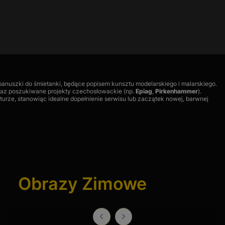
nuszki do śmietanki, będące popisem kunsztu modelarskiego i malarskiego.
az poszukiwane projekty czechosłowackie (np.
Epiag
,
Pirkenhammer
).
turze, stanowiąc idealne dopełnienie serwisu lub zaczątek nowej, barwnej
nych zdobień. Mleczniki z tego regionu często mają formę bardziej
Obrazy Zimowe