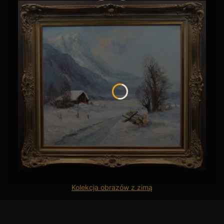
Mleczniki marek
Pirkenhammer
czy
Epiag
często łączą klasyczną biel z
 "małe obrazy" – charakteryzują się gęstymi, ręcznie malowanymi bukietami
h fabryk. Kolekcja kilkunastu mleczników o różnych kształtach – od
 roku. W
Top Art
dokładnie weryfikujemy każde znamię, od turyńskich
Kolekcja obrazów z zimą
 kwasowość produktów mlecznych nie reagowała z metalem), to szczyt