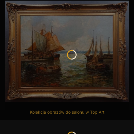
, słynęły z doskonałej technologii i nowoczesnego podejścia do wzornictwa. 
u art déco, co czyni je gratką dla nowoczesnych kolekcjonerów.
ze, wybitne manufaktury jak
Drezno (Dresden)
. Saksońskie mleczniki to często
emu śniadaniu luksusowego charakteru.
k?
iacie
zachęcamy do zbierania pojedynczych, unikatowych egzemplarzy z różnyc
niesamowitą historię europejskiej porcelany.
o posiadają dopisek "Czechoslovakia", co pomaga datować je na okres po 1918
ość przedmiotu.
Kolekcja obrazów do salonu w Top Art
erowane. Srebrne dzbanuszki do śmietanki, często z pozłacanym wnętrzem (by