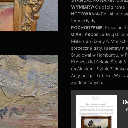
STAN ZACHOWANIA:
Obraz 
WYMIARY:
Całości z ramą -
NOTOWANIA:
Portal notow
tego artysty.
POCHODZENIE
: Praca poch
O ARTYŚCIE:
Ludwig Gsch
Malarz urodzony w Monachiu
sprzeczne daty. Niestety n
Studiował w Hamburgu, w Pa
Królewskiej Szkole Sztuk 
na Akademii Sztuk Pięknych
Augsburgu i Lubece. Wystawi
Zjednoczonych.