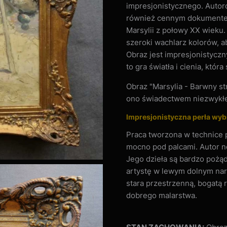
impresjonistycznego. Autorow
również cennym dokumentem
Marsylii z połowy XX wieku.
szeroki wachlarz kolorów, 
Obraz jest impresjonistycz
to gra światła i cienia, któr
Obraz "Marsylia - Barwny st
ono świadectwem niezwykłeg
Impresjonistyczna perła wyb
Praca tworzona w technice p
mocno pod palcami. Autor n
Jego dzieła są bardzo pożą
artystę w lewym dolnym nar
stara przestrzenną, bogatą
dobrego malarstwa.