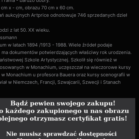
i rama - bardzo dobry.
 cm x - cm, obrazu 70 cm x 60 cm.
ań aukcyjnych Artprice odnotowuje 746 sprzedanych dzieł
odzi z lat 50. XX wieku.
ossmann
m w latach 1894 /1913 - 1988. Wiele źródeł podaje
ie ma dokumentów potwierdzających właściwy rok urodzenia.
ństwowej Szkole Artystycznej. Szkolił się również w
Stosowanych w Monachium, uczęszczał na wieczorowe kursy
 w Monachium u profesora Bauera oraz kursy scenografii w
ał w Niemczech, Francji, Szwajcarii, Szwecji i Stanach