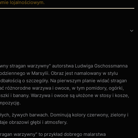
amie lojalnościowym.
Barwny stragan warzywny" autorstwa Ludwiga Gschossmanna
odziennego w Marsylii. Obraz jest namalowany w stylu
dbałością o szczegóły. Na pierwszym planie widać stragan
ać różnorodne warzywa i owoce, w tym pomidory, ogórki,
uszki i banany. Warzywa i owoce są ułożone w stosy i kosze,
mpozycję.
łych, żywych barwach. Dominują kolory czerwony, zielony i
adaje obrazowi głębi i atmosfery.
stragan warzywny" to przykład dobrego malarstwa