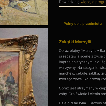
Dowiedz się
więcej o progr
Pełny opis przedmiotu
Zakątki Marsylii
Obraz olejny "Marsylia - 
przedstawia scenę z życia c
impresjonistycznym, z dużą 
warzywny. Na straganie wid
marchew, cebulę, jabłka, gr
tworząc żywą i kolorową ko
Obraz jest utrzymany w ciep
żółty. Gra światła i cienia n
Dzieło "Marsylia - Barwny 