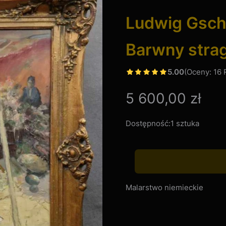
Ludwig Gsch
Barwny stra
5.00
(Oceny: 16 
Cena
5 600,00 zł
Dostępność:
1 sztuka
Malarstwo niemieckie