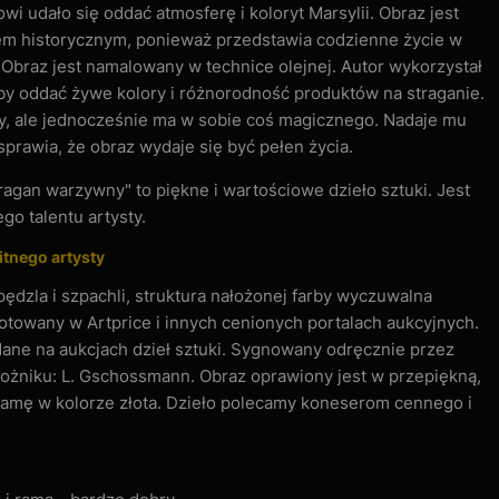
i udało się oddać atmosferę i koloryt Marsylii. Obraz jest
 historycznym, ponieważ przedstawia codzienne życie w
 Obraz jest namalowany w technice olejnej. Autor wykorzystał
aby oddać żywe kolory i różnorodność produktów na straganie.
ny, ale jednocześnie ma w sobie coś magicznego. Nadaje mu
a sprawia, że obraz wydaje się być pełen życia.
ragan warzywny" to piękne i wartościowe dzieło sztuki. Jest
o talentu artysty.
itnego artysty
ędzla i szpachli, struktura nałożonej farby wyczuwalna
otowany w Artprice i innych cenionych portalach aukcyjnych.
dane na aukcjach dzieł sztuki. Sygnowany odręcznie przez
ożniku: L. Gschossmann. Obraz oprawiony jest w przepiękną,
 ramę w kolorze złota. Dzieło polecamy koneserom cennego i