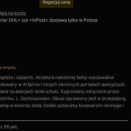
Negocjuj cenę
łata na konto
Kurier DHL< lub >InPost< dostawa tylko w Polsce
o artysty
ędzla i szpachli, struktura nałożonej farby wyczuwalna
otowany w Artprice i innych cenionych portalach aukcyjnych.
dane na aukcjach dzieł sztuki. Sygnowany odręcznie przez
ożniku: L. Gschossmann. Obraz oprawiony jest w przepiękną,
 ramę w kolorze złota. Dzieło polecamy koneserom cennego i
sz
56 pkt
.