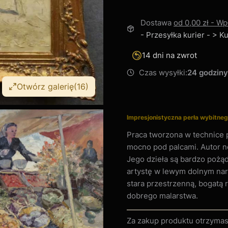
Dostawa
od 0,00 zł
- Wp
- Przesyłka kurier - > 
14 dni na zwrot
Czas wysyłki:
24 godziny
Otwórz galerię
(16)
Impresjonistyczna perła wybitneg
Praca tworzona w technice p
mocno pod palcami. Autor n
Jego dzieła są bardzo pożą
artystę w lewym dolnym nar
stara przestrzenną, bogatą
dobrego malarstwa.
Za zakup produktu otrzyma