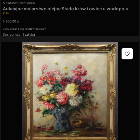
Producent
Malarstwo niemieckie
Aukcyjne malarstwo olejne Stado krów i owiec u wodopoju
Kod produktu
Günter König
1375
Cena
5 300,00 zł
Ceny podane bez kosztów dostawy.
Dostępność:
1 sztuka