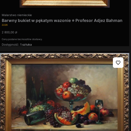
Producent
Malarstwo niemieckie
Barwny bukiet w pękatym wazonie ⭐ Profesor Adjez Bahman
Kod produktu
2226
Cena
2 800,00 zł
Ceny podane bez kosztów dostawy.
Dostępność:
1 sztuka