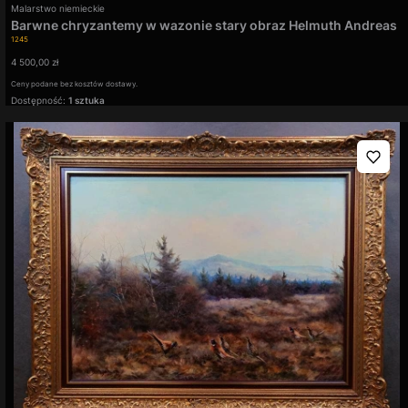
Producent
Malarstwo niemieckie
Barwne chryzantemy w wazonie stary obraz Helmuth Andreas
Kod produktu
Volkwein
1245
Cena
4 500,00 zł
Ceny podane bez kosztów dostawy.
Dostępność:
1 sztuka