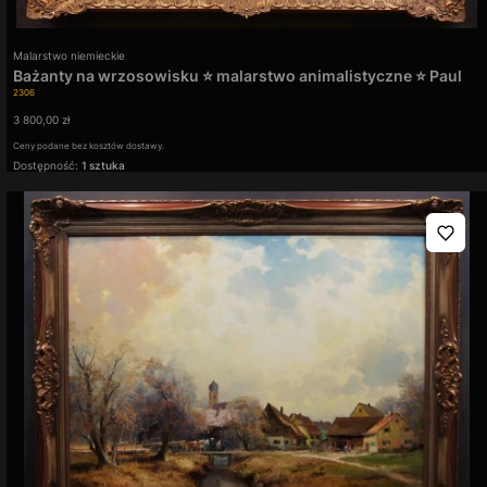
Producent
Malarstwo niemieckie
Bażanty na wrzosowisku ⭐ malarstwo animalistyczne ⭐ Paul
Kod produktu
Wilhelm Dahms
2306
Cena
3 800,00 zł
Ceny podane bez kosztów dostawy.
Dostępność:
1 sztuka