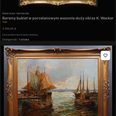
Producent
Malarstwo niemieckie
Barwny bukiet w porcelanowym wazonie duży obraz K. Wacker
Kod produktu
1592
Cena
3 500,00 zł
Ceny podane bez kosztów dostawy.
Dostępność:
1 sztuka