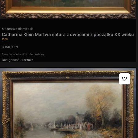
Producent
Malarstwo niemieckie
Catharina Klein Martwa natura z owocami z początku XX wieku
Kod produktu
stary obraz
1500
Cena
3 150,00 zł
Ceny podane bez kosztów dostawy.
Dostępność:
1 sztuka