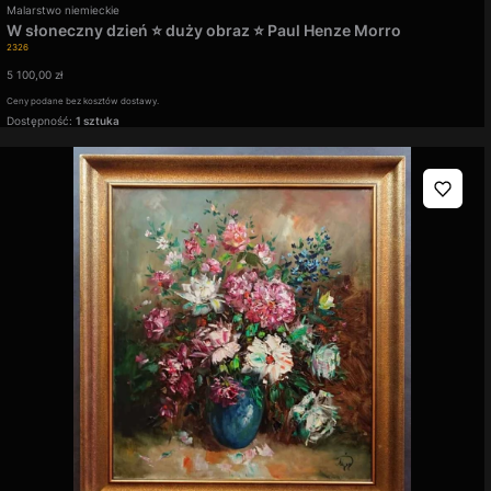
Producent
Malarstwo niemieckie
W słoneczny dzień ⭐ duży obraz ⭐ Paul Henze Morro
Kod produktu
2326
Cena
5 100,00 zł
Ceny podane bez kosztów dostawy.
Dostępność:
1 sztuka