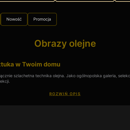
Nowość
Promocja
Obrazy olejne
sztuka w Twoim domu
ącznie szlachetna technika olejna. Jako ogólnopolska galeria, selek
ekcji.
restiż i smak najwybitniejszych kolekcji. W Top Art wierzymy, że każ
ROZWIŃ OPIS
ości tworzenia niezwykle szczegółowych i trwałych dzieł, pozwala a
 dzieła, ponieważ obrazy olejne na sprzedaż są dostępne w wielu st
mocji