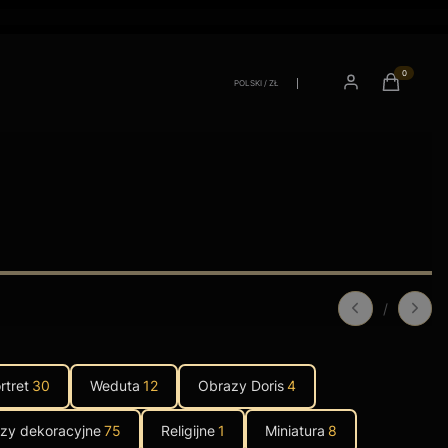
-: 0. Zobac
Zaloguj się
Koszyk
POLSKI / ZŁ
/
Slajd
z
rtret
30
Weduta
12
Obrazy Doris
4
zy dekoracyjne
75
Religijne
1
Miniatura
8