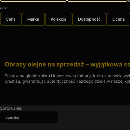
FILTRY
Cena
Marka
Kolekcja
Dostępność
Ocena
Koniec filtrów
Obrazy olejne na sprzedaż – wyjątkowa 
Postaw na głębię koloru i kunsztowną fakturę, którą zapewnia wył
prestiżu, gwarantując autentyczność każdego dzieła w naszej kol
Obrazy olejne to szlachetna technika, która od wieków definiuje p
osobisty dialog artysty z widzem Technika olejna, znana z możliw
abstrakcyjnych wizji. Dziś możesz stać się właścicielem takiego
Lista produktów
wnętrza i gustu.
Sortowanie:
Domyślne
Obrazy dla koneserów – sztuka, która mówi językiem e