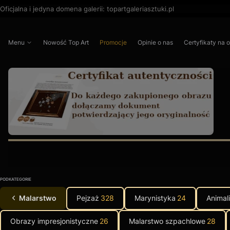
Oficjalna i jedyna domena galerii: topartgaleriasztuki.pl
Menu
Nowość Top Art
Promocje
Opinie o nas
Certyfikaty na 
Naciśnij Enter lub spację, aby otworzyć stronę.
Naciśnij Enter lub spację, aby otworzyć stronę.
Naciśnij Enter lub spację, aby otworzyć stronę.
Naciśnij Enter lub spację, aby otworzyć stronę.
PODKATEGORIE
Malarstwo
Pejzaż
328
Marynistyka
24
Animal
Obrazy impresjonistyczne
26
Malarstwo szpachlowe
28