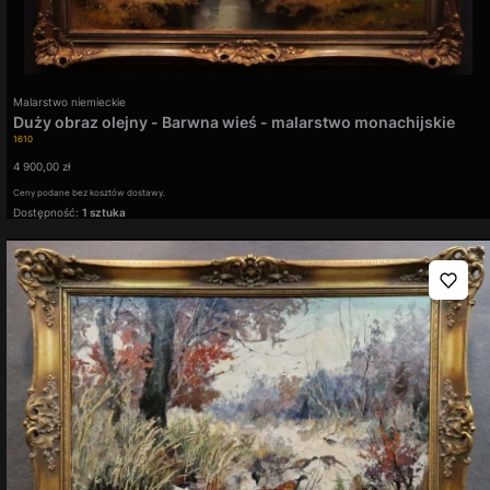
Producent
Malarstwo niemieckie
Duży obraz olejny - Barwna wieś - malarstwo monachijskie
Kod produktu
Helmut Stadelhofer
1610
Cena
4 900,00 zł
Ceny podane bez kosztów dostawy.
Dostępność:
1 sztuka