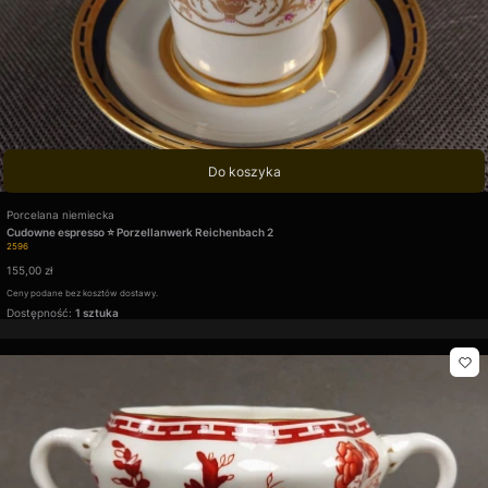
Do koszyka
Producent
Porcelana niemiecka
Cudowne espresso ⭐ Porzellanwerk Reichenbach 2
Kod produktu
2596
Cena
155,00 zł
Ceny podane bez kosztów dostawy.
Dostępność:
1 sztuka