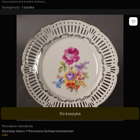
Ceny podane bez kosztów dostawy.
Dostępność:
1 sztuka
Do koszyka
Producent
Porcelana niemiecka
Ażurowy talerz ⭐ Porcelana Schwarzenhammer
Kod produktu
2381