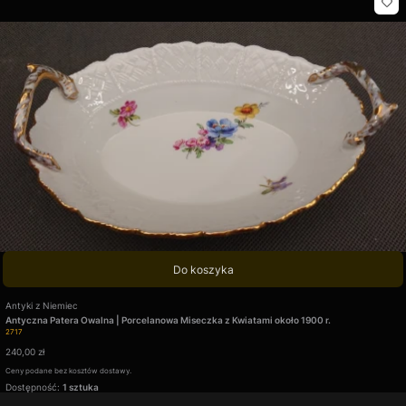
Do koszyka
Producent
Antyki z Niemiec
Antyczna Patera Owalna | Porcelanowa Miseczka z Kwiatami około 1900 r.
Kod produktu
2717
Cena
240,00 zł
Ceny podane bez kosztów dostawy.
Dostępność:
1 sztuka