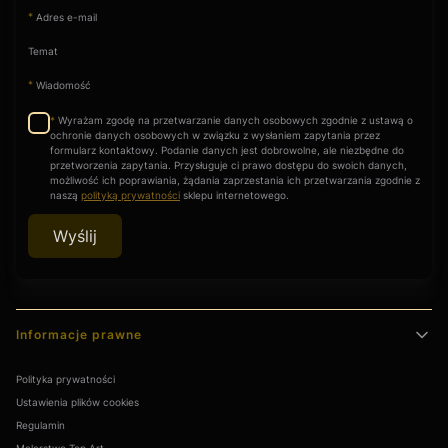
przed uszkodzeniem.
*
Adres e-mail
Temat
Dlaczego figurki biskwitowe są tak cenione w galeriach sztuki?
Biskwit, dzięki swojej matowej strukturze przypominającej marmur,
*
Wiadomość
pozwala na oddanie niesamowitych detali rzeźbiarskich. To
"czysta forma", która w galeriach sztuki uznawana jest za
Wyrażam zgodę na przetwarzanie danych osobowych zgodnie z ustawą o
*
najbardziej szlachetną odmianę ceramiki.
ochronie danych osobowych w związku z wysłaniem zapytania przez
formularz kontaktowy. Podanie danych jest dobrowolne, ale niezbędne do
przetworzenia zapytania. Przysługuje ci prawo dostępu do swoich danych,
możliwość ich poprawiania, żądania zaprzestania ich przetwarzania zgodnie z
Czy zakup starej porcelany w antykwariacie to bezpieczna
naszą
polityką prywatności
sklepu internetowego.
lokata kapitału?
Ceny rzadkich, dobrze zachowanych obiektów z renomowanych
Wyślij
manufaktur stabilnie rosną. Porcelana to obok malarstwa jedna z
najpopularniejszych form inwestowania w antyki, która cieszy oko
i jednocześnie buduje wartość majątku.
Linki w stopce
Jak zabezpieczana jest przesyłka z kruchą porcelaną kupioną
Informacje prawne
online?
Stosujemy system „podwójnego boxu” i specjalistyczne
Polityka prywatności
wypełniacze amortyzujące. Każdy obiekt kupiony w naszym
antykwariacie online jest ubezpieczony, co gwarantuje pełne
Ustawienia plików cookies
bezpieczeństwo dostawy do rąk kolekcjonera.
Regulamin
Malarstwo Top Art