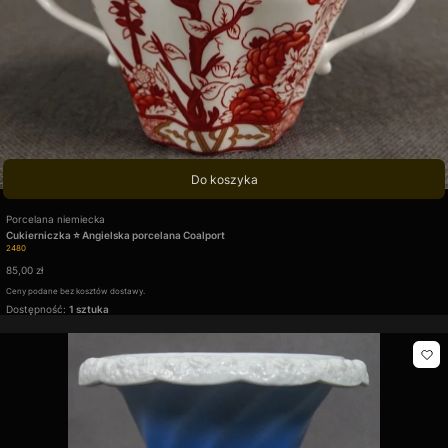
Do koszyka
Producent
Porcelana niemiecka
Cukierniczka ⭐ Angielska porcelana Coalport
Kod produktu
2480
Cena
85,00 zł
Ceny podane bez kosztów dostawy.
Dostępność:
1 sztuka