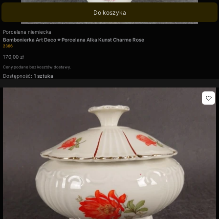
Do koszyka
Producent
Porcelana niemiecka
Bombonierka Art Deco ⭐ Porcelana Alka Kunst Charme Rose
Kod produktu
2366
Cena
170,00 zł
Ceny podane bez kosztów dostawy.
Dostępność:
1 sztuka