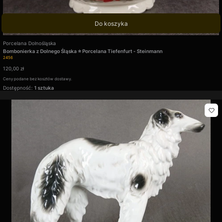
Do koszyka
Producent
Porcelana Dolnośląska
Bombonierka z Dolnego Śląska ⭐ Porcelana Tiefenfurt - Steinmann
Kod produktu
2456
Cena
120,00 zł
Ceny podane bez kosztów dostawy.
Dostępność:
1 sztuka