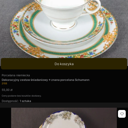
Do koszyka
Producent
Porcelana niemiecka
Dekoracyjny zestaw śniadaniowy ⭐ znana porcelana Schumann
Kod produktu
2155
Cena
55,00 zł
Ceny podane bez kosztów dostawy.
Dostępność:
1 sztuka