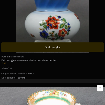
Do koszyka
Producent
Porcelana niemiecka
Dekoracyjny wazon niemiecka porcelana Lettin
Kod produktu
1752
Cena
220,00 zł
Ceny podane bez kosztów dostawy.
Dostępność:
1 sztuka