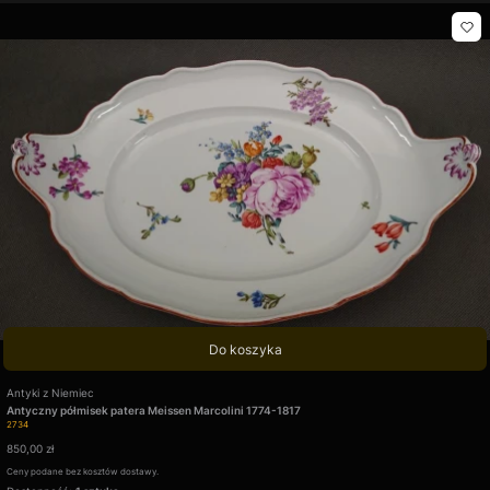
Do koszyka
Producent
Antyki z Niemiec
Antyczny półmisek patera Meissen Marcolini 1774-1817
Kod produktu
2734
Cena
850,00 zł
Ceny podane bez kosztów dostawy.