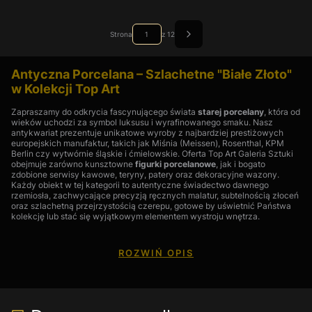
Strona
z 12
Antyczna Porcelana – Szlachetne "Białe Złoto"
w Kolekcji Top Art
Zapraszamy do odkrycia fascynującego świata
starej porcelany
, która od
wieków uchodzi za symbol luksusu i wyrafinowanego smaku. Nasz
antykwariat prezentuje unikatowe wyroby z najbardziej prestiżowych
europejskich manufaktur, takich jak Miśnia (Meissen), Rosenthal, KPM
Berlin czy wytwórnie śląskie i ćmielowskie. Oferta Top Art Galeria Sztuki
obejmuje zarówno kunsztowne
figurki porcelanowe
, jak i bogato
zdobione serwisy kawowe, teryny, patery oraz dekoracyjne wazony.
Każdy obiekt w tej kategorii to autentyczne świadectwo dawnego
rzemiosła, zachwycające precyzją ręcznych malatur, subtelnością złoceń
oraz szlachetną przejrzystością czerepu, gotowe by uświetnić Państwa
kolekcję lub stać się wyjątkowym elementem wystroju wnętrza.
FAQ: Sztuka Ceramiki: Przewodnik po antykwarycznej
ROZWIŃ OPIS
porcelanie
Dlaczego stara porcelana z antykwariatu to lepszy wybór niż