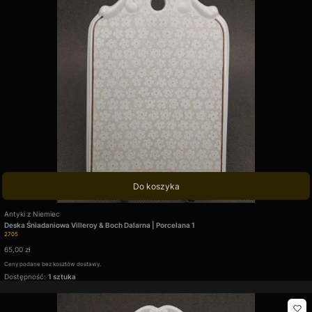
Do koszyka
Producent
Antyki z Niemiec
Deska Śniadaniowa Villeroy & Boch Dalarna | Porcelana 1
Kod produktu
2705
Cena
65,00 zł
Ceny podane bez kosztów dostawy.
Dostępność:
1 sztuka