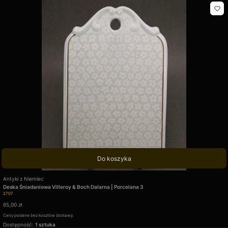
Do koszyka
Producent
Antyki z Niemiec
Deska Śniadaniowa Villeroy & Boch Dalarna | Porcelana 3
Kod produktu
2707
Cena
65,00 zł
Ceny podane bez kosztów dostawy.
Dostępność:
1 sztuka