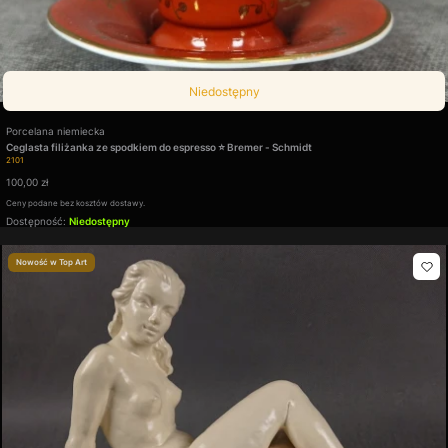
Niedostępny
Producent
Porcelana niemiecka
Ceglasta filiżanka ze spodkiem do espresso ⭐ Bremer - Schmidt
Kod produktu
2101
Cena
100,00 zł
Ceny podane bez kosztów dostawy.
Dostępność:
Niedostępny
Nowość w Top Art