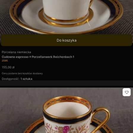
Do koszyka
Producent
Porcelana niemiecka
Cudowne espresso ⭐ Porzellanwerk Reichenbach 1
Kod produktu
2595
Cena
155,00 zł
Ceny podane bez kosztów dostawy.
Dostępność:
1 sztuka