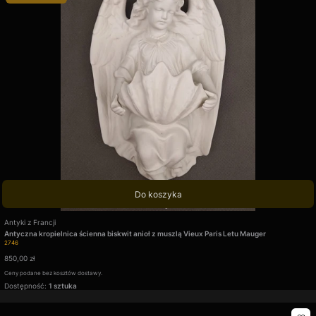
© 2026 Top Art Galeria Sztuki. Wszystkie prawa zastrzeżone.
Rozwiń opis
Do koszyka
Producent
Antyki z Francji
Antyczna kropielnica ścienna biskwit anioł z muszlą Vieux Paris Letu Mauger
Kod produktu
2746
Cena
850,00 zł
Ceny podane bez kosztów dostawy.
Dostępność:
1 sztuka