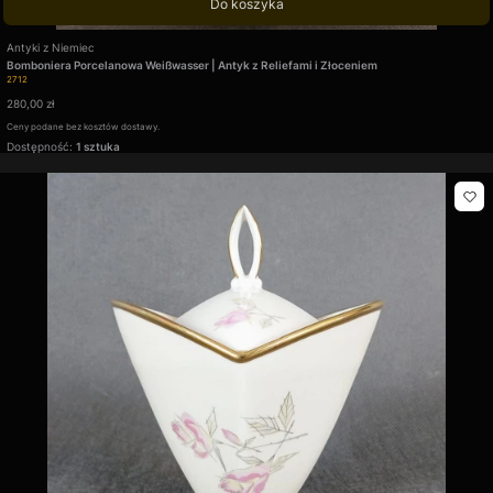
Do koszyka
Producent
Antyki z Niemiec
Bomboniera Porcelanowa Weißwasser | Antyk z Reliefami i Złoceniem
Kod produktu
2712
Cena
280,00 zł
Ceny podane bez kosztów dostawy.
Dostępność:
1 sztuka