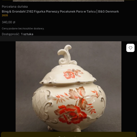
Producent
Porcelana duńska
Bing & Grondahl 2162 Figurka Pierwszy Pocałunek Para w Tańcu | B&G Denmark
Kod produktu
2635
Cena
340,00 zł
Ceny podane bez kosztów dostawy.
Dostępność:
1 sztuka