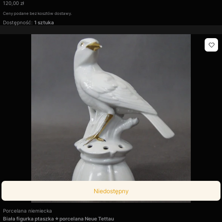
Cena
120,00 zł
Ceny podane bez kosztów dostawy.
Dostępność:
1 sztuka
Niedostępny
Producent
Porcelana niemiecka
Biała figurka ptaszka ⭐ porcelana Neue Tettau