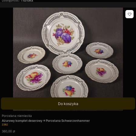
Dostępność:
1 sztuka
Do koszyka
Producent
Porcelana niemiecka
Ażurowy komplet deserowy ⭐ Porcelana Schwarzenhammer
Kod produktu
2382
Cena
360,00 zł