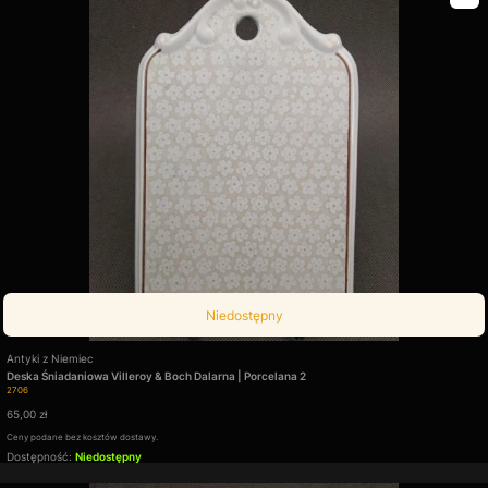
Niedostępny
Producent
Antyki z Niemiec
Deska Śniadaniowa Villeroy & Boch Dalarna | Porcelana 2
Kod produktu
2706
Cena
65,00 zł
Ceny podane bez kosztów dostawy.
Dostępność:
Niedostępny