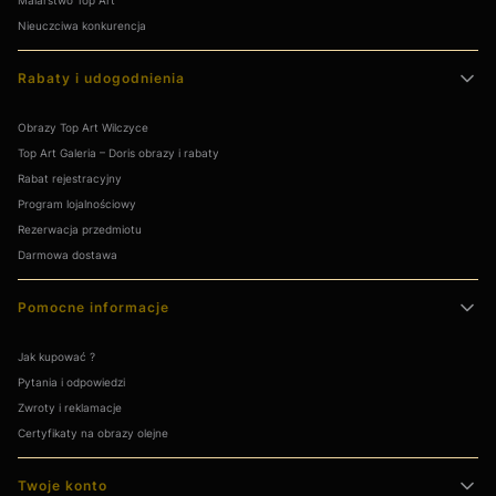
Nieuczciwa konkurencja
© 2026 Top Art Galeria Sztuki. Wszystkie prawa zastrzeżone.
Rozwiń opis
Rabaty i udogodnienia
Obrazy Top Art Wilczyce
Top Art Galeria – Doris obrazy i rabaty
Rabat rejestracyjny
Program lojalnościowy
Rezerwacja przedmiotu
Darmowa dostawa
Pomocne informacje
Jak kupować ?
Pytania i odpowiedzi
Zwroty i reklamacje
Certyfikaty na obrazy olejne
Twoje konto