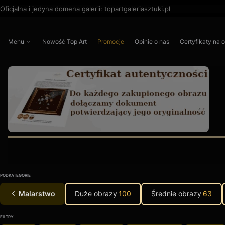
Oficjalna i jedyna domena galerii: topartgaleriasztuki.pl
Menu
Nowość Top Art
Promocje
Opinie o nas
Certyfikaty na 
Naciśnij Enter lub spację, aby otworzyć stronę.
Naciśnij Enter lub spację, aby otworzyć stronę.
Naciśnij Enter lub spację, aby otworzyć stronę.
Naciśnij Enter lub spację, aby otworzyć stronę.
PODKATEGORIE
Malarstwo
Duże obrazy
100
Średnie obrazy
63
FILTRY