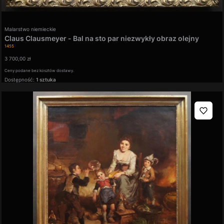
Producent
Malarstwo niemieckie
Claus Clausmeyer - Bal na sto par niezwykły obraz olejny
Kod produktu
1455
Cena
3 700,00 zł
Ceny podane bez kosztów dostawy.
Dostępność:
1 sztuka