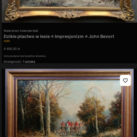
Producent
Malarstwo holenderskie
Dzikie ptactwo w lesie ⭐ Impresjonizm ⭐ John Bevort
Kod produktu
2089
Cena
4 400,00 zł
Ceny podane bez kosztów dostawy.
Dostępność:
1 sztuka