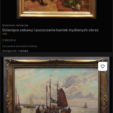
Producent
Malarstwo niemieckie
Dziecięce zabawy i puszczanie baniek mydlanych obraz
Kod produktu
Gerhard Dickmeis
1593
Cena
5 900,00 zł
Ceny podane bez kosztów dostawy.
Dostępność:
1 sztuka