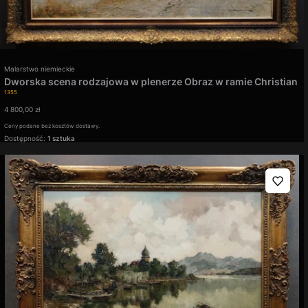
Producent
Malarstwo niemieckie
Dworska scena rodzajowa w plenerze Obraz w ramie Christian
Kod produktu
Stemmeler
1355
Cena
4 800,00 zł
Ceny podane bez kosztów dostawy.
Dostępność:
1 sztuka