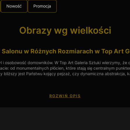
Nowość
Promocja
Obrazy wg wielkości
Salonu w Różnych Rozmiarach w Top Art Ga
l i osobowość domowników. W Top Art Galeria Sztuki wierzymy, że do
cie: od monumentalnych płócien, które stają się centralnym punkte
zy bliższy jest Państwu kojący pejzaż, czy dynamiczna abstrakcja, 
ru, gwarantując przy tym pełną autentyczność obiektów oraz ich be
ROZWIŃ OPIS
daży wyjątkowych dzieł sztuki, w szczególności obrazów olejnych do
uki, Top Art oferuje bogaty wybór obrazów, które spełnią Twoje ocz
ie, jak i małe obrazy olejne.