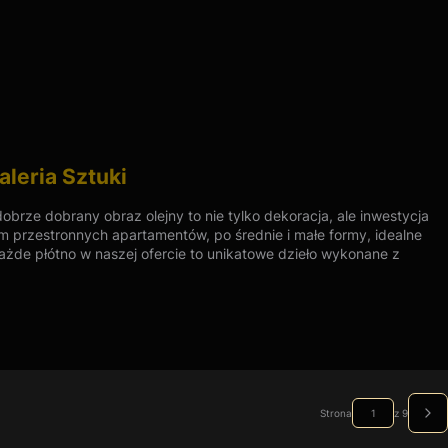
leria Sztuki
brze dobrany obraz olejny to nie tylko dekoracja, ale inwestycja
m przestronnych apartamentów, po średnie i małe formy, idealne
każde płótno w naszej ofercie to unikatowe dzieło wykonane z
zpieczną, pancerną dostawę wprost do Państwa salonu. Top Art
stępnych w różnych rozmiarach. Niezależnie od tego, czy jesteś
ekiwania. Dzięki szerokiemu asortymentowi galeria jest w stanie
Strona
z 9
Nas