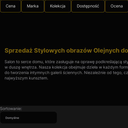
Cena
Marka
Kolekcja
Dostępność
Ocena
Koniec filtrów
Sprzedaż Stylowych obrazów Olejnych do 
Salon to serce domu, które zasługuje na oprawę podkreślającą sty
w duszę wnętrza. Nasza kolekcja obejmuje dzieła w każdym forma
do tworzenia intymnych galerii ściennych. Niezależnie od tego, c
najwyższym kunsztem.
Zapewniamy profesjonalne wsparcie w doborze tematyki i rozmia
Galeria Sztuki to renomowana galeria specjalizująca się w sprze
kolekcjonerem, dekoratorem wnętrz, czy po prostu miłośnikiem szt
Lista produktów
zaspokoić potrzeby każdego klienta, oferując zarówno duże, średn
Sortowanie:
Domyślne
Znaczenie Rozmiaru w Malarstwie Olejnym