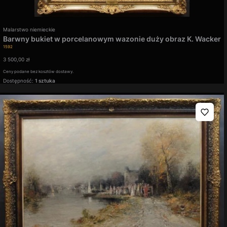
Producent
Malarstwo niemieckie
Barwny bukiet w porcelanowym wazonie duży obraz K. Wacker
Kod produktu
1592
Cena
3 500,00 zł
Ceny podane bez kosztów dostawy.
Dostępność:
1 sztuka