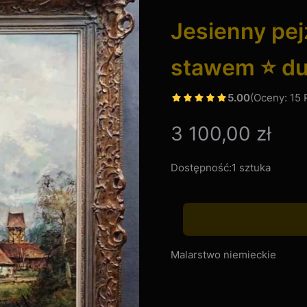
Jesienny pej
stawem ⭐ duż
5.00
(Oceny: 15 
Cena
3 100,00 zł
Dostępność:
1 sztuka
Malarstwo niemieckie