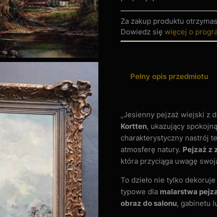
Za zakup produktu otrzyma
Dowiedz się
więcej o progr
Pełny opis przedmiotu
„Jesienny pejzaż wiejski z 
Kortten
, ukazujący spokojną
charakterystyczny nastrój t
atmosferę natury.
Pejzaż z
która przyciąga uwagę swoj
To dzieło nie tylko dekoruj
typowe dla
malarstwa pej
obraz do salonu
, gabinetu 