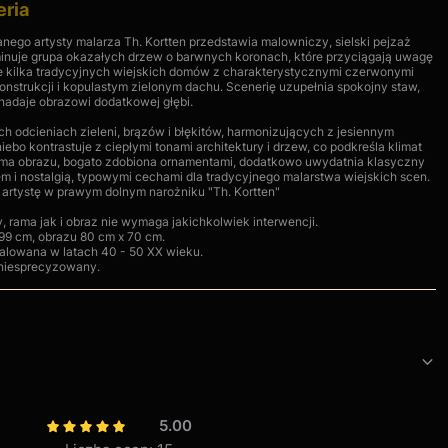
eria
nego artysty malarza Th. Kortten przedstawia malowniczy, sielski pejzaż
inuje grupa okazałych drzew o barwnych koronach, które przyciągają uwagę
eje kilka tradycyjnych wiejskich domów z charakterystycznymi czerwonymi
nstrukcji i kopulastym zielonym dachu. Scenerię uzupełnia spokojny staw,
nadaje obrazowi dodatkowej głębi.
ych odcieniach zieleni, brązów i błękitów, harmonizujących z jesiennym
ebo kontrastuje z ciepłymi tonami architektury i drzew, co podkreśla klimat
Rama obrazu, bogato zdobiona ornamentami, dodatkowo uwydatnia klasyczny
em i nostalgią, typowymi cechami dla tradycyjnego malarstwa wiejskich scen.
artystę w prawym dolnym narożniku "Th. Kortten"
, rama jak i obraz nie wymaga jakichkolwiek interwencji.
 99 cm, obrazu 80 cm x 70 cm.
alowana w latach 40 - 50 XX wieku.
a niesprecyzowany.
5.00