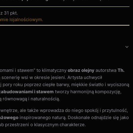
sz
31 pkt
.
amie lojalnościowym.
domami i stawem” to klimatyczny
obraz olejny
autorstwa
Th.
 scenerię wsi w okresie jesieni. Artysta uchwycił
ej pory roku poprzez ciepłe barwy, miękkie światło i wyciszoną
 zabudowaniami i stawem
tworzy harmonijną kompozycję,
ą równowagą i naturalnością.
e wnętrze, ale także wprowadza do niego spokój i przytulność,
zażowego
inspirowanego naturą. Doskonale odnajdzie się jako
lub przestrzeni o klasycznym charakterze.