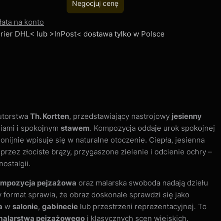
Negocjuj cenę
łata na konto
Kurier DHL< lub >InPost< dostawa tylko w Polsce
utorstwa
Th. Kortten
, przedstawiający nastrojowy
jesienny
iami i spokojnym
stawem
. Kompozycja oddaje urok spokojnej
onijnie wpisuje się w naturalne otoczenie. Ciepła, jesienna
rzez złociste brązy, przygaszone zielenie i odcienie ochry –
ostalgii.
mpozycja pejzażowa
oraz malarska swoboda nadają dziełu
ży format sprawia, że obraz doskonale sprawdzi się jako
a
w
salonie
,
gabinecie
lub przestrzeni reprezentacyjnej. To
malarstwa pejzażowego
i klasycznych scen wiejskich.