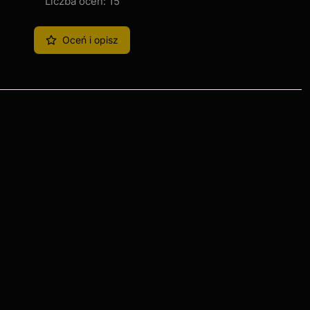
Liczba ocen: 15
Oceń i opisz