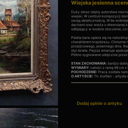
Wiejska jesienna scen
Duży obraz olejny autorstwa niezna
wiejski. W centrum kompozycji dom
swoją detalicznością. W tle widni
dachami oraz wieża o drewnianej ko
odbijający w wodzie otoczenie, co 
Paleta barw opiera się na naturaln
charakterem krajobrazu. Chmurne ni
przejściowego, jesiennego dnia. 
styl dzieła. Pejzaż emanuje spokoj
Płótno sygnowane odręcznie przez 
STAN ZACHOWANIA:
bardzo dobry
WYMIARY:
całości z ramą 99 cm x
POCHODZENIE:
Praca została nam
O ARTYŚCIE:
Th. Kortten - artyst
Dodaj opinie o antyku