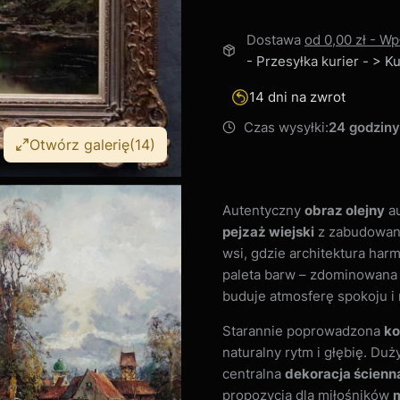
Dostawa
od 0,00 zł
- Wp
- Przesyłka kurier - > 
14 dni na zwrot
Czas wysyłki:
24 godziny
Otwórz galerię
(14)
Autentyczny
obraz olejny
a
pejzaż wiejski
z zabudowan
wsi, gdzie architektura harm
paleta barw – zdominowana p
buduje atmosferę spokoju i n
Starannie poprowadzona
ko
naturalny rytm i głębię. Du
centralna
dekoracja ścienn
propozycja dla miłośników