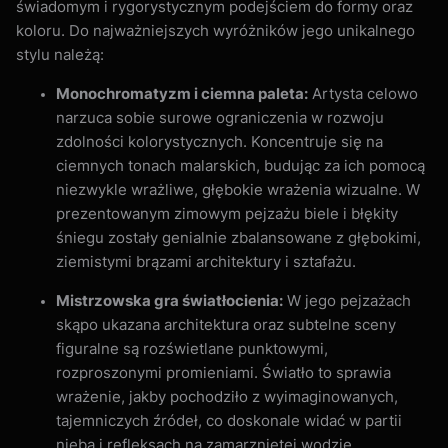
świadomym i rygorystycznym podejściem do formy oraz
koloru. Do najważniejszych wyróżników jego unikalnego
stylu należą:
Monochromatyzm i ciemna paleta:
Artysta celowo
narzuca sobie surowe ograniczenia w rozwoju
zdolności kolorystycznych. Koncentruje się na
ciemnych tonach malarskich, budując za ich pomocą
niezwykle wrażliwe, głębokie wrażenia wizualne. W
prezentowanym zimowym pejzażu biele i błękity
śniegu zostały genialnie zbalansowane z głębokimi,
ziemistymi brązami architektury i sztafażu.
Mistrzowska gra światłocienia:
W jego pejzażach
skąpo ukazana architektura oraz subtelne sceny
figuralne są rozświetlane punktowymi,
rozproszonymi promieniami. Światło to sprawia
wrażenie, jakby pochodziło z wyimaginowanych,
tajemniczych źródeł, co doskonale widać w partii
nieba i refleksach na zamarzniętej wodzie.