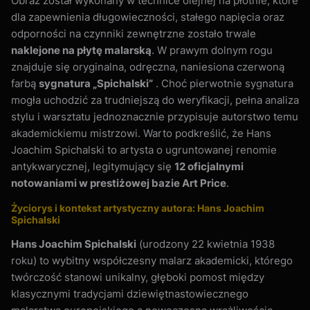
Obraz został wykonany w technice olejnej na płótnie, które
dla zapewnienia długowieczności, stałego napięcia oraz
odporności na czynniki zewnętrzne zostało trwale
naklejone na płytę malarską
. W prawym dolnym rogu
znajduje się oryginalna, odręczna, naniesiona czerwoną
farbą
sygnatura „Spichalski”
. Choć pierwotnie sygnatura
mogła uchodzić za trudniejszą do weryfikacji, pełna analiza
stylu i warsztatu jednoznacznie przypisuje autorstwo temu
akademickiemu mistrzowi. Warto podkreślić, że Hans
Joachim Spichalski to artysta o ugruntowanej renomie
antykwarycznej, legitymujący się
12 oficjalnymi
notowaniami w prestiżowej bazie Art Price
.
Życiorys i kontekst artystyczny autora: Hans Joachim
Spichalski
Hans Joachim Spichalski
(urodzony 22 kwietnia 1938
roku) to wybitny współczesny malarz akademicki, którego
twórczość stanowi unikalny, głęboki pomost między
klasycznymi tradycjami dziewiętnastowiecznego