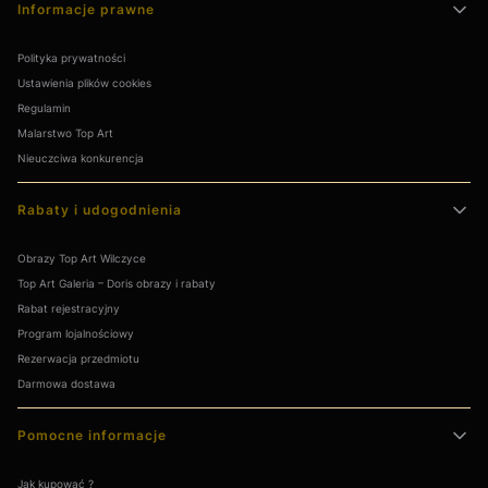
Linki w stopce
Informacje prawne
Polityka prywatności
Ustawienia plików cookies
Regulamin
Malarstwo Top Art
Nieuczciwa konkurencja
Rabaty i udogodnienia
Obrazy Top Art Wilczyce
Top Art Galeria – Doris obrazy i rabaty
Rabat rejestracyjny
Program lojalnościowy
Rezerwacja przedmiotu
Darmowa dostawa
Pomocne informacje
Jak kupować ?