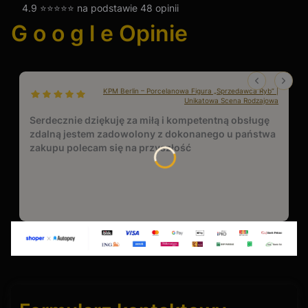
4.9 ⭐⭐⭐⭐⭐ na podstawie 48 opinii
G o o g l e Opinie
KPM Berlin – Porcelanowa Figura „Sprzedawca Ryb” |
dał ocenę: 5
Unikatowa Scena Rodzajowa
Serdecznie dziękuję za miłą i kompetentną obsługę
zdalną jestem zadowolony z dokonanego u państwa
zakupu polecam się na przyszłość