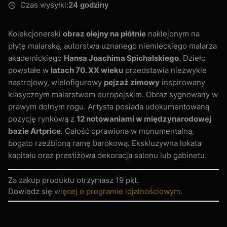
Czas wysyłki:
24 godziny
Kolekcjonerski
obraz olejny na płótnie
naklejonym na
płytę malarską, autorstwa uznanego niemieckiego malarza
akademickiego
Hansa Joachima Spichalskiego
. Dzieło
powstałe w
latach 70. XX wieku
przedstawia niezwykle
nastrojowy, wielofigurowy
pejzaż zimowy
inspirowany
klasycznym malarstwem europejskim. Obraz sygnowany w
prawym dolnym rogu. Artysta posiada udokumentowaną
pozycję rynkową z
12 notowaniami w międzynarodowej
bazie Artprice
. Całość oprawiona w monumentalną,
bogato rzeźbioną ramę barokową. Ekskluzywna lokata
kapitału oraz prestiżowa dekoracja salonu lub gabinetu.
Za zakup produktu otrzymasz
19 pkt
.
Dowiedz się
więcej o programie lojalnościowym.