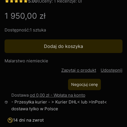
5.00
(Oceny: 1 Recenzje: 0)
Cena
1 950,00 zł
Dostępność:
1 sztuka
Dodaj do koszyka
Malarstwo niemieckie
Zapytaj o produkt
Udostępnij
Negocjuj cenę
Dostawa
od 0,00 zł
- Wpłata na konto
- Przesyłka kurier - > Kurier DHL< lub >InPost<
dostawa tylko w Polsce
14 dni na zwrot