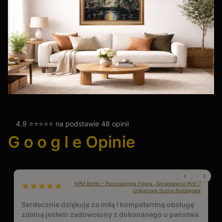
4.9 ⭐⭐⭐⭐⭐ na podstawie 48 opinii
G o o g l e Opinie
KPM Berlin – Porcelanowa Figura „Sprzedawca Ryb” |
dał ocenę: 5
Unikatowa Scena Rodzajowa
Serdecznie dziękuję za miłą i kompetentną obsługę
zdalną jestem zadowolony z dokonanego u państwa