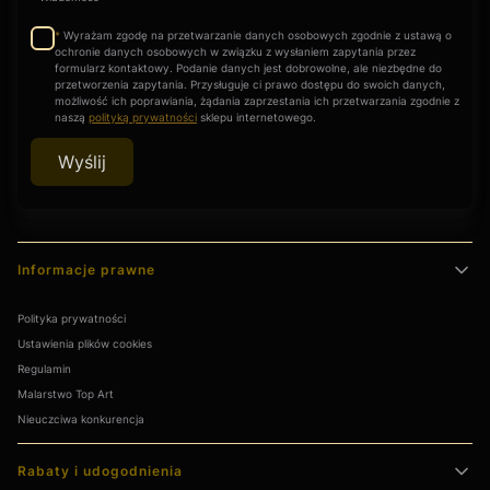
Wyrażam zgodę na przetwarzanie danych osobowych zgodnie z ustawą o
*
ochronie danych osobowych w związku z wysłaniem zapytania przez
formularz kontaktowy. Podanie danych jest dobrowolne, ale niezbędne do
przetworzenia zapytania. Przysługuje ci prawo dostępu do swoich danych,
możliwość ich poprawiania, żądania zaprzestania ich przetwarzania zgodnie z
naszą
polityką prywatności
sklepu internetowego.
Wyślij
Linki w stopce
Informacje prawne
Polityka prywatności
Ustawienia plików cookies
Regulamin
Malarstwo Top Art
Nieuczciwa konkurencja
Rabaty i udogodnienia