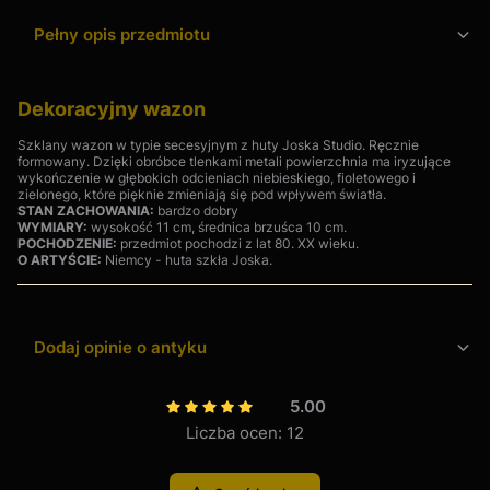
Pełny opis przedmiotu
Dekoracyjny wazon
Szklany wazon w typie secesyjnym z huty Joska Studio. Ręcznie
formowany. Dzięki obróbce tlenkami metali powierzchnia ma iryzujące
wykończenie w głębokich odcieniach niebieskiego, fioletowego i
zielonego, które pięknie zmieniają się pod wpływem światła.
STAN ZACHOWANIA:
bardzo dobry
WYMIARY:
wysokość 11 cm, średnica brzuśca 10 cm.
POCHODZENIE:
przedmiot pochodzi z lat 80. XX wieku.
O ARTYŚCIE:
Niemcy - huta szkła Joska.
Dodaj opinie o antyku
5.00
Liczba ocen: 12