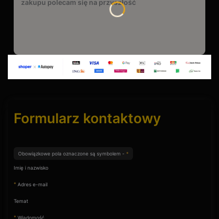
zakupu polecam się na przyszłość
Formularz kontaktowy
Obowiązkowe pola oznaczone są symbolem -
*
Imię i nazwisko
*
Adres e-mail
Temat
*
Wiadomość