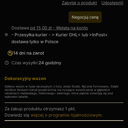
Zapytaj o produkt
Udostępnij
Negocjuj cenę
Dostawa
od 15,00 zł
- Wpłata na konto
- Przesyłka kurier - > Kurier DHL< lub >InPost<
dostawa tylko w Polsce
14 dni na zwrot
Czas wysyłki:
24 godziny
Dekoracyjny wazon
Szklany wazon w typie secesyjnym z huty Joska Studio. Ręcznie formowany. Dzięki
obróbce tlenkami metali powierzchnia ma iryzujące wykończenie w głębokich
odcieniach niebieskiego, fioletowego i zielonego, które pięknie zmieniają się pod
wpływem światła.
Za zakup produktu otrzymasz
1 pkt
.
Dowiedz się
więcej o programie lojalnościowym.