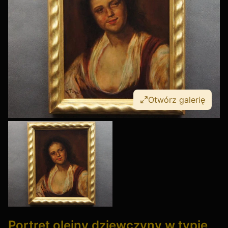
Otwórz galerię
Portret olejny dziewczyny w typie