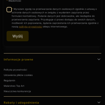
*
Wiadomość
Wyrażam zgodę na przetwarzanie danych osobowych zgodnie z ustawą o
*
ochronie danych osobowych w związku z wysłaniem zapytania przez
formularz kontaktowy. Podanie danych jest dobrowolne, ale niezbędne do
przetworzenia zapytania. Przysługuje ci prawo dostępu do swoich danych,
możliwość ich poprawiania, żądania zaprzestania ich przetwarzania zgodnie z
naszą
polityką prywatności
sklepu internetowego.
Wyślij
Linki w stopce
Informacje prawne
Polityka prywatności
Ustawienia plików cookies
Regulamin
Malarstwo Top Art
Nieuczciwa konkurencja
Rabaty i udogodnienia