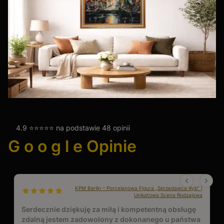
4.9 ⭐⭐⭐⭐⭐ na podstawie 48 opinii
G o o g l e Opinie
KPM Berlin – Porcelanowa Figura „Sprzedawca Ryb” |
dał ocenę: 5
Unikatowa Scena Rodzajowa
Serdecznie dziękuję za miłą i kompetentną obsługę
zdalną jestem zadowolony z dokonanego u państwa