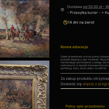
Dostawa
od 50,00 zł
- W
- Przesyłka kurier - > 
14 dni na zwrot
Konna adoracja
Dzieło przedstawia uroczą scenę rodzajo
przedzie biegnący pies myśliwski. Wszyst
niemieckiego pochodzenia Ludwiga Gscho
malowanych w sposób impresjonistyczny
perfekcją, stary obraz olejny na płótnie.
Za zakup produktu otrzyma
Dowiedz się
więcej o progr
Pełny opis przedmiotu