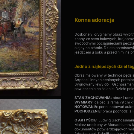
Konna adoracja
Doskonały, oryginalny obraz wybi
znany ze scen balowych, krajobra
swobodnymi pociągnięciami pędzla 
olejny na płótnie. Dzieło przedsta
jeźdźcem u boku a przed nimi na p
Jedno z najlepszych dzieł te
Obraz malowany w technice pędzla
Artprice i innych cenionych portal
Sygnowany lewy dół : Gschossmann 
powieszenia na ścianie. Dzieło po
STAN ZACHOWANIA:
obraz i rama
WYMIARY:
całości z ramą 79 cm x 
NOTOWANIA
: portal notowań aukc
POCHODZENIE:
praca pochodzi z l
O ARTYŚCIE:
Ludwig Gschossman
Malarz urodzony w Monachium w lat
dokumentów potwierdzających wła
Artystycznej. Szkolił się również