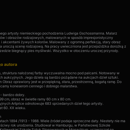
tnego artysty niemieckiego pochodzenia Ludwiga Gschossmanna. Malarz
zów i obrazów rodzajowych, malowanych w sposób impresjonistyczny
i akcentami żywych kolorów. Malowany z ogromną perfekcją, stary obraz
wia uroczą scenę rodzajową. Na pracy uwieczniona jest przejażdżka dorożką z
rzedzie biegnący pies myśliwski. Wszystko w otoczeniu uroczej przyrody.
go autora
, struktura nałożonej farby wyczuwalna mocno pod palcami. Notowany w
ach aukcyjnych. Jego dzieła są bardzo pożądane na aukcjach dzieł sztuki.
Obraz oprawiony jest w przepiękną, stara, przestrzenną, bogatą ramę. Do
lecamy koneserom cennego i dobrego malarstwa.
 - bardzo dobry.
99 cm, obraz w świetle ramy 60 cm x 80 cm.
yjnych Artprice odnotowuje 683 sprzedanych dzieł tego artysty.
at 60. XX wieku.
n
ach 1894 /1913 - 1988. Wiele źródeł podaje sprzeczne daty. Niestety nie ma
ściwy rok urodzenia. Studiował w Hamburgu, w Państwowej Szkole
 w Królewskiej Szkole Sztuk Stosowanych w Monachium, uczęszczał na