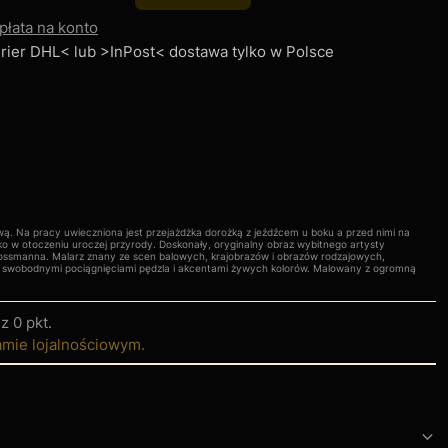
płata na konto
Kurier DHL< lub >InPost< dostawa tylko w Polsce
wą. Na pracy uwieczniona jest przejażdżka dorożką z jeźdźcem u boku a przed nimi na
ko w otoczeniu uroczej przyrody. Doskonały, oryginalny obraz wybitnego artysty
ssmanna. Malarz znany ze scen balowych, krajobrazów i obrazów rodzajowych,
 swobodnymi pociągnięciami pędzla i akcentami żywych kolorów. Malowany z ogromną
sz
0 pkt
.
amie lojalnościowym.