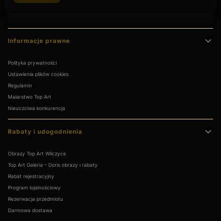
Linki w stopce
Informacje prawne
Polityka prywatności
Ustawienia plików cookies
Regulamin
Malarstwo Top Art
Nieuczciwa konkurencja
Rabaty i udogodnienia
Obrazy Top Art Wilczyce
Top Art Galeria – Doris obrazy i rabaty
Rabat rejestracyjny
Program lojalnościowy
Rezerwacja przedmiotu
Darmowa dostawa