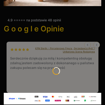
4.9 ⭐⭐⭐⭐⭐ na podstawie 48 opinii
G o o g l e Opinie
KPM Berlin – Porcelanowa Figura „Sprzedawca Ryb” |
dał ocenę: 5
Unikatowa Scena Rodzajowa
Serdecznie dziękuję za miłą i kompetentną obsługę
zdalną jestem zadowolony z dokonanego u państwa
zakupu polecam się na przyszłość