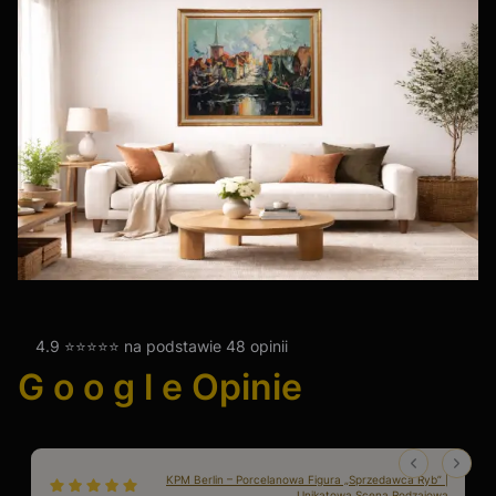
4.9 ⭐⭐⭐⭐⭐ na podstawie 48 opinii
G o o g l e Opinie
KPM Berlin – Porcelanowa Figura „Sprzedawca Ryb” |
dał ocenę: 5
Unikatowa Scena Rodzajowa