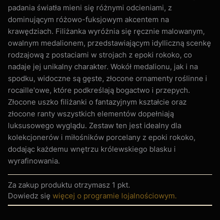
padania światła mieni się różnymi odcieniami, z
dominującym różowo-fuksjowym akcentem na
krawędziach. Filiżanka wyróżnia się ręcznie malowanym,
owalnym medalionem, przedstawiającym idylliczną scenkę
rodzajową z postaciami w strojach z epoki rokoko, co
nadaje jej unikalny charakter. Wokół medalionu, jak i na
spodku, widoczne są gęste, złocone ornamenty roślinne i
rocaille'owe, które podkreślają bogactwo i przepych.
Złocone uszko filiżanki o fantazyjnym kształcie oraz
złocone ranty wszystkich elementów dopełniają
luksusowego wyglądu. Zestaw ten jest idealny dla
kolekcjonerów i miłośników porcelany z epoki rokoko,
dodając każdemu wnętrzu królewskiego blasku i
wyrafinowania.
Za zakup produktu otrzymasz
1 pkt
.
Dowiedz się
więcej o programie lojalnościowym.