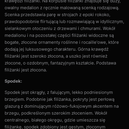
krawędzi filiżanki. Na korpusie filiżanki znajduje się duży,
owalny medalion z ręcznie malowaną scenką rodzajową.
Scenka przedstawia parę w strojach z epoki rokoko,
prawdopodobnie flirtującą lub rozmawiającą w idyllicznym,
sielankowym otoczeniu z drzewami i chmurami. Wokół
medalionu i na pozostałej części filiżanki widoczne są
bogate, złocone ornamenty roślinne i rocaille'owe, które
dodają jej luksusowego charakteru. Górna krawędź
filiżanki jest szeroko złocona, a uszko jest również
złocone, o ozdobnym, fantazyjnym kształcie. Podstawa
filiżanki jest złocona.
Spodek:
Spodek jest okrągły, z falującym, lekko podniesionym
brzegiem. Podobnie jak filiżanka, pokryty jest perłową
glazurą z dominującym różowo-fuksjowym akcentem na
brzegu, podkreślonym szerokim złoceniem. Wokół
centralnego, białego okręgu, gdzie umieszcza się
filiżankę, spodek zdobiony jest gęstym, złoconym