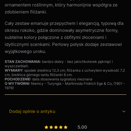
ornamentem roślinnym, który harmonijnie współgra ze
zdobieniem filiżanki.
Cały zestaw emanuje przepychem i elegancją, typową dla
okresu rokoko, gdzie dominowały asymetryczne formy,
subtelne kolory połączone z obfitymi złoceniami i
idyllicznymi scenkami. Perłowy połysk dodaje zestawowi
wyjątkowego uroku.
STAN ZACHOWANIA:
bardzo dobry - bez jakichkolwiek pęknięć i
wyszczerbień.
WYMIARY:
spodek średnica 12,3 cm, filiżanka z uchwytem wysokość 7,2
cm, średnica górnego rantu filiżanki 6 cm.
POCHODZENIE:
data stosowania sygnatury nieznana
O WYTWÓRNI:
Niemcy - Turyngia - Martinroda Fridrich Ege & Co, (1901 -
1976)
Dodaj opinie o antyku
5.00