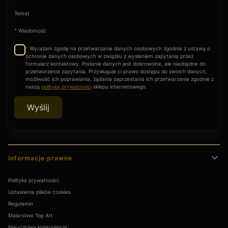
Temat
*
Wiadomość
Wyrażam zgodę na przetwarzanie danych osobowych zgodnie z ustawą o
*
ochronie danych osobowych w związku z wysłaniem zapytania przez
formularz kontaktowy. Podanie danych jest dobrowolne, ale niezbędne do
przetworzenia zapytania. Przysługuje ci prawo dostępu do swoich danych,
możliwość ich poprawiania, żądania zaprzestania ich przetwarzania zgodnie z
naszą
polityką prywatności
sklepu internetowego.
Wyślij
Linki w stopce
Informacje prawne
Polityka prywatności
Ustawienia plików cookies
Regulamin
Malarstwo Top Art
Nieuczciwa konkurencja