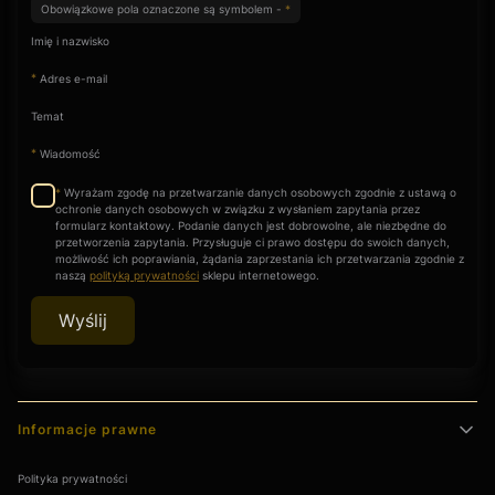
Obowiązkowe pola oznaczone są symbolem -
*
Imię i nazwisko
*
Adres e-mail
Temat
*
Wiadomość
Wyrażam zgodę na przetwarzanie danych osobowych zgodnie z ustawą o
*
ochronie danych osobowych w związku z wysłaniem zapytania przez
formularz kontaktowy. Podanie danych jest dobrowolne, ale niezbędne do
przetworzenia zapytania. Przysługuje ci prawo dostępu do swoich danych,
możliwość ich poprawiania, żądania zaprzestania ich przetwarzania zgodnie z
naszą
polityką prywatności
sklepu internetowego.
Wyślij
Linki w stopce
Informacje prawne
Polityka prywatności