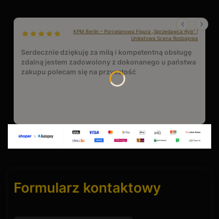
KPM Berlin – Porcelanowa Figura „Sprzedawca Ryb” |
dał ocenę: 5
Unikatowa Scena Rodzajowa
Serdecznie dziękuję za miłą i kompetentną obsługę
zdalną jestem zadowolony z dokonanego u państwa
zakupu polecam się na przyszłość
Formularz kontaktowy