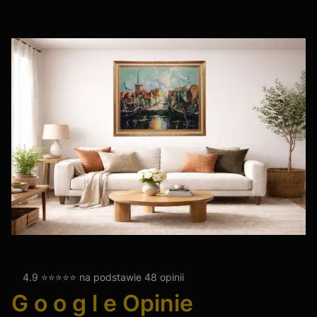
4.9 ⭐⭐⭐⭐⭐ na podstawie 48 opinii
G o o g l e Opinie