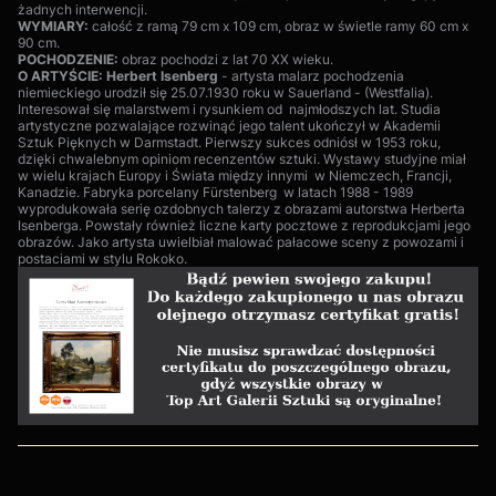
żadnych interwencji.
WYMIARY:
całość z ramą 79 cm x 109 cm, obraz w świetle ramy 60 cm x
90 cm.
POCHODZENIE:
obraz pochodzi z lat 70 XX wieku.
O ARTYŚCIE: Herbert Isenberg
- artysta malarz pochodzenia
niemieckiego urodził się 25.07.1930 roku w Sauerland - (Westfalia).
Interesował się malarstwem i rysunkiem od najmłodszych lat. Studia
artystyczne pozwalające rozwinąć jego talent ukończył w Akademii
Sztuk Pięknych w Darmstadt. Pierwszy sukces odniósł w 1953 roku,
dzięki chwalebnym opiniom recenzentów sztuki. Wystawy studyjne miał
w wielu krajach Europy i Świata między innymi w Niemczech, Francji,
Kanadzie. Fabryka porcelany Fürstenberg w latach 1988 - 1989
wyprodukowała serię ozdobnych talerzy z obrazami autorstwa Herberta
Isenberga. Powstały również liczne karty pocztowe z reprodukcjami jego
obrazów. Jako artysta uwielbiał malować pałacowe sceny z powozami i
postaciami w stylu Rokoko.