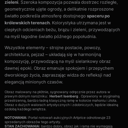
zieleni
. Szeroka kompozycja pozwala dostrzec rozległe,
geometrycznie ujęte ogrody, a delikatnie rozproszone
światło podkreśla atmosferę dostojnego
spaceru po
królewskich terenach
. Kolorystyka utrzymana jest w
ciepłych odcieniach beżu, brązu i zieleni, przywodzących
na myśl łagodne światło późnego popołudnia.
Wszystkie elementy – strojne postacie, powozy,
architektura, pejzaż – układają się w harmonijną
kompozycję, przywodzącą na myśl sielankowy obraz
dawnej epoki. Obraz emanuje spokojem i przepychem
dworskiego życia, zapraszając widza do refleksji nad
elegancją minionych czasów.
Obraz malowany na płótnie, sygnowany odręcznie przez autora w
prawym dolnym narożniku:
Herbert Isenberg
. Oprawiony w oryginalną
przestrzenną, bardzo ładną klasyczną ramę w kolorze mahoniu i złota.
Obraz o dużych walorach artystycznych i zdobniczych, będzie idealną
ozdobą każdego wnętrza.
NOTOWANIA:
Portal notowań aukcyjnych Artprice odnotowuje 23
sprzedanych obrazów tego artysty.
STAN ZACHOWANIA:
bardzo dobry, obraz jak i rama nie wymagają