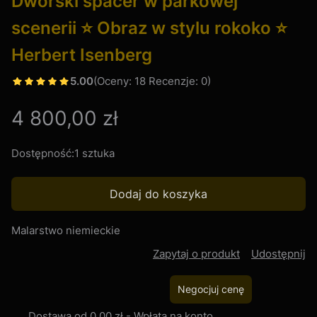
Dworski spacer w parkowej
scenerii ⭐ Obraz w stylu rokoko ⭐
Herbert Isenberg
5.00
(Oceny: 18 Recenzje: 0)
Cena
4 800,00 zł
Dostępność:
1 sztuka
Dodaj do koszyka
Malarstwo niemieckie
Zapytaj o produkt
Udostępnij
Negocjuj cenę
Dostawa
od 0,00 zł
- Wpłata na konto