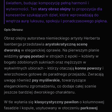
światłem, budując kompozycję pełną harmonii i
wytworności. Ten
stary obraz olejny
to propozycja dla
koneserów szukających dzieł, które wprowadzają do
wnętrza aurę luksusu, spokoju i ponadczasowego piękna.
Opis Obrazu:
Obraz olejny autorstwa niemieckiego artysty Herberta
Isenberga przedstawia
arystokratyczną scenę
dworską
w eleganckiej oprawie. Na pierwszym planie
widzimy
grupę postaci
w strojach z epoki – kobiety w
bogato zdobionych sukniach oraz mężczyzn w
wykwintnych ubiorach – którzy otaczają
konne powozy
i
wierzchowce gotowe do paradnego przejazdu. Zwracają
uwagę również
psy myśliwskie
, towarzyszące
eleganckiemu zgromadzeniu, co dodaje całej scenie
jeszcze bardziej dworskiego charakteru.
W tle wyłania się
klasycystyczny pawilon
o kolumnowej
fasadzie i kopule, usytuowany w otoczeniu
parkowej