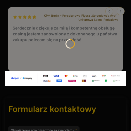
KPM Berlin – Porcelanowa Figura „Sprzedawca Ryb” |
dał ocenę: 5
Unikatowa Scena Rodzajowa
Serdecznie dziękuję za miłą i kompetentną obsługę
zdalną jestem zadowolony z dokonanego u państwa
zakupu polecam się na przyszłość
Formularz kontaktowy
Obowiązkowe pola oznaczone są symbolem -
*