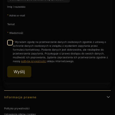
Imię i nazwisko
*
Adres e-mail
Temat
*
Wiadomość
Wyrażam zgodę na przetwarzanie danych osobowych zgodnie z ustawą o
*
ochronie danych osobowych w związku z wysłaniem zapytania przez
formularz kontaktowy. Podanie danych jest dobrowolne, ale niezbędne do
przetworzenia zapytania. Przysługuje ci prawo dostępu do swoich danych,
możliwość ich poprawiania, żądania zaprzestania ich przetwarzania zgodnie z
naszą
polityką prywatności
sklepu internetowego.
Wyślij
Linki w stopce
Informacje prawne
Polityka prywatności
Ustawienia plików cookies