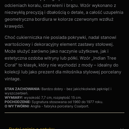
odcieniach koralu, czerwieni i brązu. Wzór wykonano z
niezwykłą precyzją i dbałością o detale, a całość uzupełnia
geometryczna bordiura w kolorze czerwonym wzdłuż
krawędzi.
Choć cukierniczka nie posiada pokrywki, nadal stanowi
wartościowy i dekoracyjny element zastawy stołowej.
Może służyć zarówno jako naczynie użytkowe, jak i
estetyczna ozdoba witryny lub półki. Wzór „Indian Tree
Coral” to klasyk, który nie wychodzi z mody – idealny do
kolekcji lub jako prezent dla miłośnika stylowej porcelany
vintage.
STAN ZACHOWANIA:
Bardzo dobry - bez jakichkolwiek pęknięć i
wyszczerbień.
WYMIARY:
wysokość 7,7 cm, rozpiętość 15 cm.
POCHODZENIE:
Sygnatura stosowana od 1960 do 1977 roku.
O WYTWÓRNI:
Anglia - fabryka porcelany Coalport.