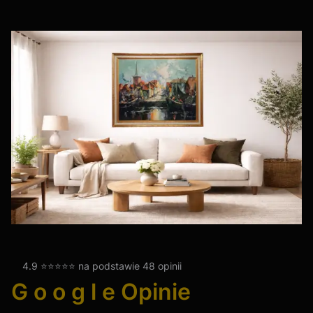
4.9 ⭐⭐⭐⭐⭐ na podstawie 48 opinii
G o o g l e Opinie