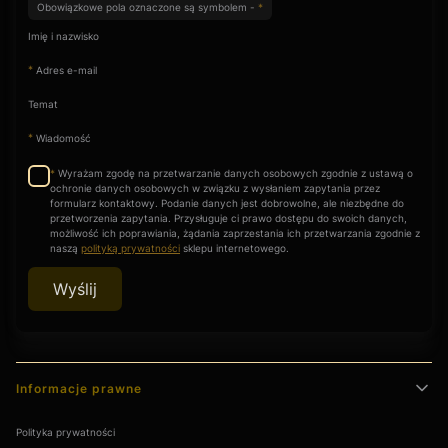
Obowiązkowe pola oznaczone są symbolem -
*
Imię i nazwisko
*
Adres e-mail
Temat
*
Wiadomość
Wyrażam zgodę na przetwarzanie danych osobowych zgodnie z ustawą o
*
ochronie danych osobowych w związku z wysłaniem zapytania przez
formularz kontaktowy. Podanie danych jest dobrowolne, ale niezbędne do
przetworzenia zapytania. Przysługuje ci prawo dostępu do swoich danych,
możliwość ich poprawiania, żądania zaprzestania ich przetwarzania zgodnie z
naszą
polityką prywatności
sklepu internetowego.
Wyślij
Linki w stopce
Informacje prawne
Polityka prywatności