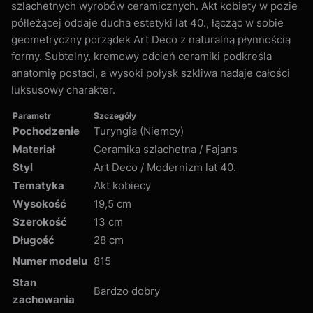
szlachetnych wyrobów ceramicznych. Akt kobiety w pozie
półleżącej oddaje ducha estetyki lat 40., łącząc w sobie
geometryczny porządek Art Deco z naturalną płynnością
formy. Subtelny, kremowy odcień ceramiki podkreśla
anatomię postaci, a wysoki połysk szkliwa nadaje całości
luksusowy charakter.
Parametr
Szczegóły
Pochodzenie
Turyngia (Niemcy)
Materiał
Ceramika szlachetna / Fajans
Styl
Art Deco / Modernizm lat 40.
Tematyka
Akt kobiecy
Wysokość
19,5 cm
Szerokość
13 cm
Długość
28 cm
Numer modelu
815
Stan
Bardzo dobry
zachowania