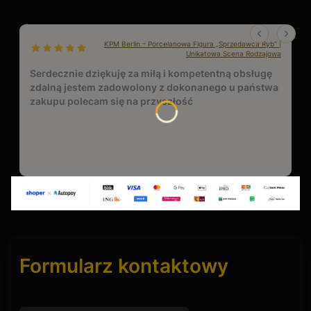
KPM Berlin – Porcelanowa Figura „Sprzedawca Ryb” |
dał ocenę: 5
Unikatowa Scena Rodzajowa
Serdecznie dziękuję za miłą i kompetentną obsługę
zdalną jestem zadowolony z dokonanego u państwa
zakupu polecam się na przyszłość
Formularz kontaktowy