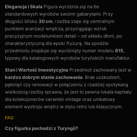
Elegancja i Skala
Figura wyróżnia się na tle
standardowych wyrobów swoimi gabarytami. Przy
długości blisko
30 cm
, rzeźba staje się centralnym
punktem aranżacji wnętrza, przyciągając wzrok
precyzyjnym modelunkiem detali – od układu dłoni, po
charakterystyczną dla epoki fryzurę. Na spodzie
przedmiotu znajduje się wyciśnięty numer modelu
815
,
typowy dla katalogowych wyrobów turyńskich manufaktur.
Stan i Wartość Inwestycyjna
Przedmiot zachowany jest w
bardzo dobrym stanie zachowania
. Brak uszkodzeń,
pęknięć czy renowacji w połączeniu z rzadziej spotykaną
wielkością rzeźby sprawia, że jest to pewna lokata kapitału
dla kolekcjonerów ceramiki vintage oraz unikatowy
element wystroju wnętrz w stylu retro lub klasycznym.
FAQ
Czy figurka pochodzi z Turyngii?