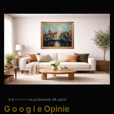
4.9 ⭐⭐⭐⭐⭐ na podstawie 48 opinii
G o o g l e Opinie