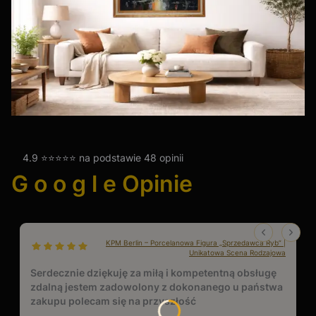
4.9 ⭐⭐⭐⭐⭐ na podstawie 48 opinii
G o o g l e Opinie
KPM Berlin – Porcelanowa Figura „Sprzedawca Ryb” |
dał ocenę: 5
Unikatowa Scena Rodzajowa
Serdecznie dziękuję za miłą i kompetentną obsługę
zdalną jestem zadowolony z dokonanego u państwa
zakupu polecam się na przyszłość