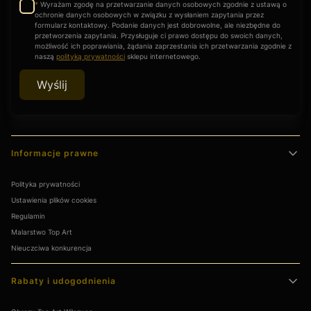
Wyrażam zgodę na przetwarzanie danych osobowych zgodnie z ustawą o
*
ochronie danych osobowych w związku z wysłaniem zapytania przez
formularz kontaktowy. Podanie danych jest dobrowolne, ale niezbędne do
przetworzenia zapytania. Przysługuje ci prawo dostępu do swoich danych,
możliwość ich poprawiania, żądania zaprzestania ich przetwarzania zgodnie z
naszą
polityką prywatności
sklepu internetowego.
Wyślij
Linki w stopce
Informacje prawne
Polityka prywatności
Ustawienia plików cookies
Regulamin
Malarstwo Top Art
Nieuczciwa konkurencja
Rabaty i udogodnienia