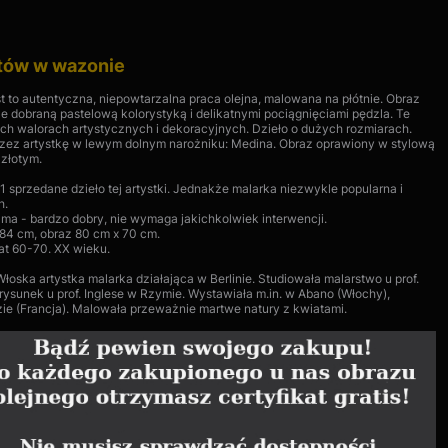
atów w wazonie
st to autentyczna, niepowtarzalna praca olejna, malowana na płótnie. Obraz
e dobraną pastelową kolorystyką i delikatnymi pociągnięciami pędzla. Te
ch walorach artystycznych i dekoracyjnych. Dzieło o dużych rozmiarach.
rzez artystkę w lewym dolnym narożniku: Medina. Obraz oprawiony w stylową
 złotym.
1 sprzedane dzieło tej artystki. Jednakże malarka niezwykle popularna i
h.
rama - bardzo dobry, nie wymaga jakichkolwiek interwencji.
 84 cm, obraz 80 cm x 70 cm.
at 60-70. XX wieku.
oska artystka malarka działająca w Berlinie. Studiowała malarstwo u prof.
i rysunek u prof. Inglese w Rzymie. Wystawiała m.in. w Abano (Włochy),
zie (Francja). Malowała przeważnie martwe natury z kwiatami.