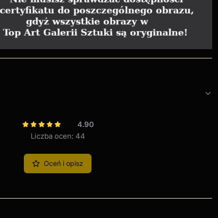
4.90
Liczba ocen: 44
Oceń i opisz