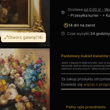
Dostawa
od 0,00 zł
- Wp
- Przesyłka kurier - > 
14 dni na zwrot
Czas wysyłki:
24 godziny
Otwórz galerię
(14)
Pastelowy bukiet kwiatów
Jedno z lepszych dzieł artystki. Jest to 
niezwykle dobrze dobraną pastelową kolo
walorach artystycznych i dekoracyjnych
Za zakup produktu otrzyma
Dowiedz się
więcej o progr
Pełny opis przedmiotu