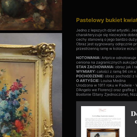
Pastelowy bukiet kwi
Jedno z lepszych dzieł artystki. Je
charakteryzuje się niezwykle dobrz
cechy stanowią o jego bardzo duży
Obraz jest sygnowany odręcznie p
przestrzenną ramę w kolorze ecru i
NOTOWANIA:
Artprice odnotowuje 
ceniona na zagranicznych aukcjac
STAN ZACHOWANIA:
obraz jak i 
WYMIARY:
całości z ramą 94 cm x
POCHODZENIE:
obraz pochodzi z l
O ARTYŚCIE:
Louisa Medina
Urodzona w 1911 roku w Padwie - Wł
D’Angelo we Florencji oraz grafikę 
Bostonie (Stany Zjednoczone), Niz