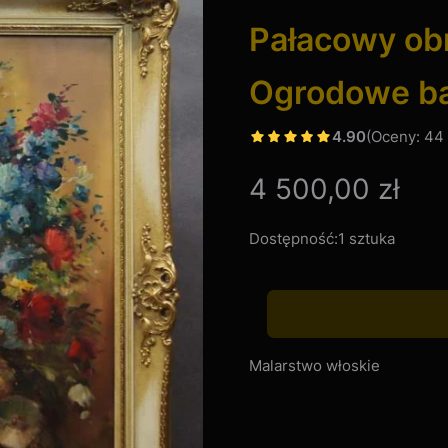
Pałacowy ob
Ogrodowe ba
4.90
(Oceny: 44 
Cena
4 500,00 zł
Dostępność:
1 sztuka
Malarstwo włoskie