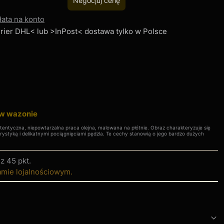
Negocjuj cenę
łata na konto
Kurier DHL< lub >InPost< dostawa tylko w Polsce
 w wazonie
autentyczna, niepowtarzalna praca olejna, malowana na płótnie. Obraz charakteryzuje się
rystyką i delikatnymi pociągnięciami pędzla. Te cechy stanowią o jego bardzo dużych
.
sz
45 pkt
.
amie lojalnościowym.