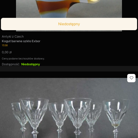
Niedostępny
Producent
Antyki z Czech
Kogut barwne szkło Exbor
Kod produktu
1538
Cena
0,00 zł
Ceny podane bez kosztów dostawy.
Dostępność:
Niedostępny