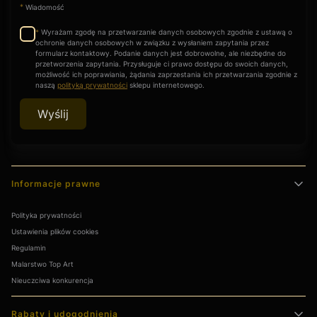
*
Wiadomość
Wyrażam zgodę na przetwarzanie danych osobowych zgodnie z ustawą o
*
ochronie danych osobowych w związku z wysłaniem zapytania przez
formularz kontaktowy. Podanie danych jest dobrowolne, ale niezbędne do
przetworzenia zapytania. Przysługuje ci prawo dostępu do swoich danych,
możliwość ich poprawiania, żądania zaprzestania ich przetwarzania zgodnie z
naszą
polityką prywatności
sklepu internetowego.
Wyślij
Linki w stopce
Informacje prawne
Polityka prywatności
Ustawienia plików cookies
Regulamin
Malarstwo Top Art
Nieuczciwa konkurencja
Rabaty i udogodnienia