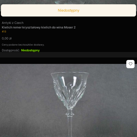
Niedostępny
Producent
Antyki z Czech
Kielich remer kryształowy kielich do wina Moser 2
Kod produktu
413
Cena
0,00 zł
Ceny podane bez kosztów dostawy.
Dostępność:
Niedostępny