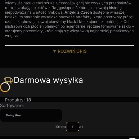
wiemy,
że nasi klienci szukają czegoś więcej niż zwykłych przedmiotów
retro – szukają obiektów z "kręgosłupem",
które mają swoją historię i
niepodważalną wartość rynkową.
Antyki z Czech
dostępne w naszej
kolekcji to starannie wyselekcjonowane artefakty, które przetrwały próbę
czasu, zachowując swój pierwotny blask i kolekcjonerski potencjał. Od
mistrzowskich płócien olejnych po legendarne, ręcznie formowane szkło –
oferujemy przedmioty, które stają się wizytówką najbardziej prestiżowych
wnętrz.
Darmowa wysyłka
Produkty:
18
Lista produktów
Sortowanie:
Domyślne
Strona
z 1