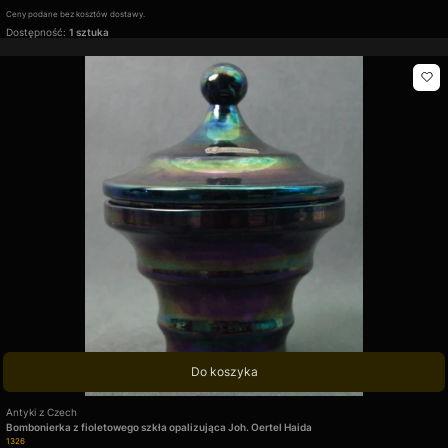
Ceny podane bez kosztów dostawy.
Dostępność:
1 sztuka
Do koszyka
Producent
Antyki z Czech
Bombonierka z fioletowego szkła opalizująca Joh. Oertel Haida
Kod produktu
1326