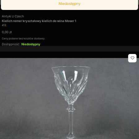
Niedostępny
Producent
Antyki z Czech
Kielich remer kryształowy kielich do wina Moser 1
Kod produktu
412
Cena
0,00 zł
Ceny podane bez kosztów dostawy.
Dostępność:
Niedostępny