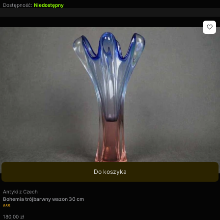
Dostępność:
Niedostępny
Do koszyka
Producent
Antyki z Czech
Bohemia trójbarwny wazon 30 cm
Kod produktu
655
Cena
180,00 zł