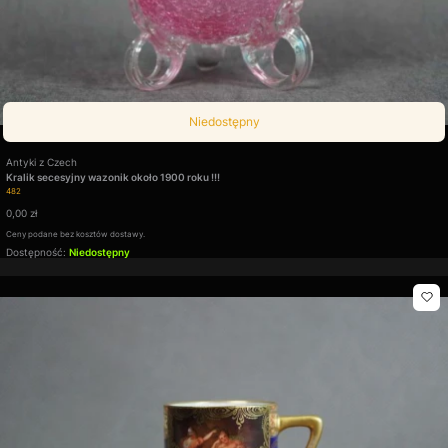
Niedostępny
Producent
Antyki z Czech
Kralik secesyjny wazonik około 1900 roku !!!
Kod produktu
482
Cena
0,00 zł
Ceny podane bez kosztów dostawy.
Dostępność:
Niedostępny