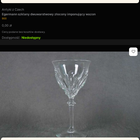
Producent
Antyki z Czech
Egermann szklany dwuwarstwowy złocony imponujący wazon
Kod produktu
900
Cena
0,00 zł
Ceny podane bez kosztów dostawy.
Dostępność:
Niedostępny