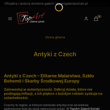
Oficjalna i jedyna domena galerii: topartgaleriasztuki.pl
-: 0. Zobac
Menu
Zaloguj się
Koszyk
Strona główna
Antyki z Czech
Antyki z Czech – Elitarne Malarstwo, Szkło
Bohemii i Skarby Środkowej Europy
Zainwestuj w autentyczność. Odkryj dzieła, które nie
podlegają inflacji, a ich piękno z każdym rokiem zyskuje na
szlachetności.
Czechy to region, w którym rzemiosło artystyczne od wieków
podnoszone było do rangi najwyższej sztuki.
W
TopArt Galerii Sztuki