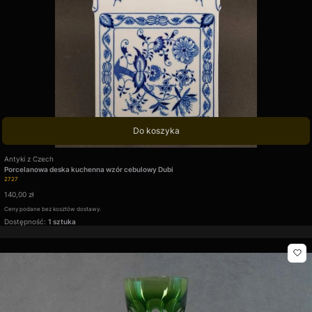
Do koszyka
Producent
Antyki z Czech
Porcelanowa deska kuchenna wzór cebulowy Dubi
Kod produktu
2727
Cena
140,00 zł
Ceny podane bez kosztów dostawy.
Dostępność:
1 sztuka