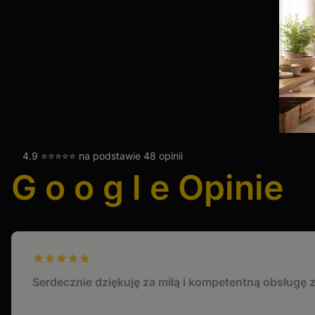
4.9 ⭐⭐⭐⭐⭐ na podstawie 48 opinii
G o o g l e Opinie
dał ocenę: 5
Serdecznie dziękuję za miłą i kompetentną obsługę