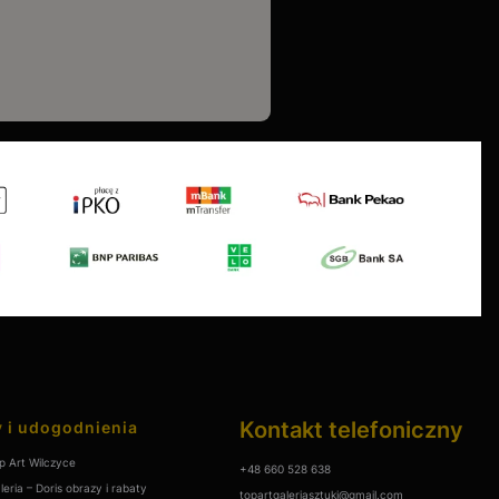
Kontakt telefoniczny
 i udogodnienia
p Art Wilczyce
+48 660 528 638
leria – Doris obrazy i rabaty
topartgaleriasztuki@gmail.com