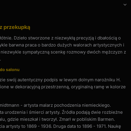
z przekupką
ótnie. Dzieło stworzone z niezwykłą precyzją i dbałością o
ykle barwna praca o bardzo dużych walorach artystycznych i
a niezwykle sympatyczną scenkę rozmowy dwóch mężczyzn z
.
 do salonu
azie swój autentyczny podpis w lewym dolnym narożniku H.
one w dekoracyjną przestrzenną, oryginalną ramę w kolorze
dtmann - artysta malarz pochodzenia niemieckiego.
ta urodzenia i śmierci artysty. Źródła podają dwie rozbieżne
alu, gdzie mieszkał i tworzył. Zmarł w pobliskim Barmen.
a artysty to 1869 - 1936. Druga data to 1896 - 1971. Naukę