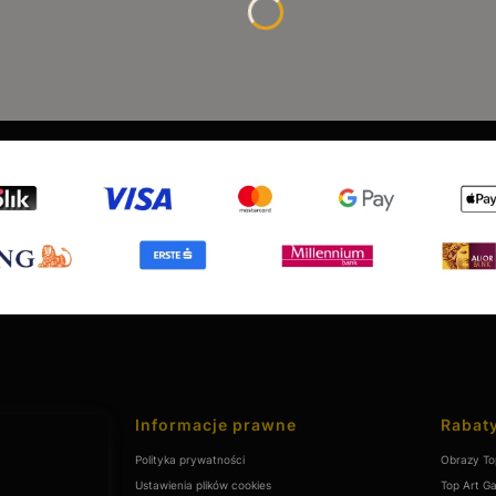
Linki w stopce
Informacje prawne
Rabaty
Polityka prywatności
Obrazy To
Ustawienia plików cookies
Top Art Ga