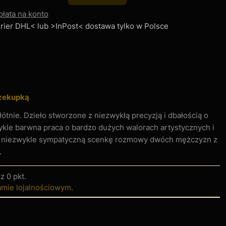
płata na konto
Kurier DHL< lub >InPost< dostawa tylko w Polsce
zekupką
ótnie. Dzieło stworzone z niezwykłą precyzją i dbałością o
ykle barwna praca o bardzo dużych walorach artystycznych i
a niezwykle sympatyczną scenkę rozmowy dwóch mężczyzn z
.
sz
0 pkt
.
amie lojalnościowym.