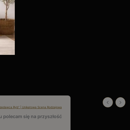
rzedawca Ryb” | Unikatowa Scena Rodzajowa
u polecam się na przyszłość