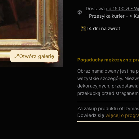
Dostawa
od 15,00 zł
- W
- Przesyłka kurier - > 
14 dni na zwrot
Otwórz galerię
Pogaduchy mężczyzn z pr
Obraz namalowany jest na pł
wszystkie szczegóły. Niezw
dekoracyjnych, przedstawi
przekupką przed straganem
Za zakup produktu otrzyma
Dowiedz się
więcej o progr