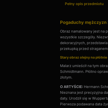
Pełny opis przedmiotu
Pogaduchy mężczyzn 
Obraz namalowany jest na pł
wszystkie szczegóły. Niezw
dekoracyjnych, przedstawi
przekupką przed straganem
Stary obraz olejny na płótnie
Malarz umieścił na tym obr
Schmidtmann. Płótno oprawi
złotym.
O ARTYŚCIE:
Hermann Schmi
Nieznana jest precyzyjna da
daty. Urodził się w Wuppert
Pierwsza podawana data życi