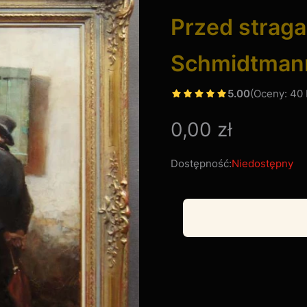
Przed stra
Schmidtman
5.00
(Oceny: 40 
Cena
0,00 zł
Dostępność:
Niedostępny