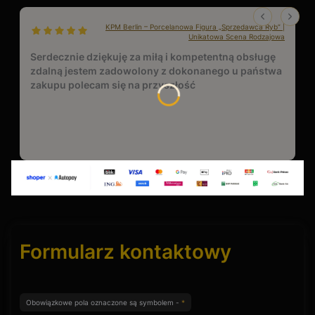
KPM Berlin – Porcelanowa Figura „Sprzedawca Ryb” |
dał ocenę: 5
Unikatowa Scena Rodzajowa
Serdecznie dziękuję za miłą i kompetentną obsługę
zdalną jestem zadowolony z dokonanego u państwa
zakupu polecam się na przyszłość
Formularz kontaktowy
Obowiązkowe pola oznaczone są symbolem -
*