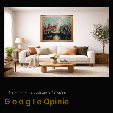
4.9 ⭐⭐⭐⭐⭐ na podstawie 48 opinii
G o o g l e Opinie