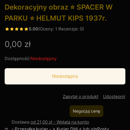
Dekoracyjny obraz ⭐ SPACER W
PARKU ⭐ HELMUT KIPS 1937r.
5.00
(Oceny: 1 Recenzje: 0)
Cena
0,00 zł
Dostępność:
Niedostępny
Niedostępny
Zapytaj o produkt
Udostępnij
Negocjuj cenę
Dostawa
od 21,00 zł
- Wpłata na konto
- Przesyłka kurier - > Kurier DHL< lub >InPost<