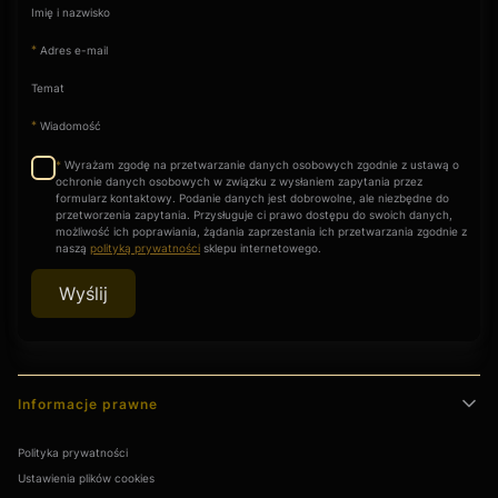
Imię i nazwisko
*
Adres e-mail
Temat
*
Wiadomość
Wyrażam zgodę na przetwarzanie danych osobowych zgodnie z ustawą o
*
ochronie danych osobowych w związku z wysłaniem zapytania przez
formularz kontaktowy. Podanie danych jest dobrowolne, ale niezbędne do
przetworzenia zapytania. Przysługuje ci prawo dostępu do swoich danych,
możliwość ich poprawiania, żądania zaprzestania ich przetwarzania zgodnie z
naszą
polityką prywatności
sklepu internetowego.
Wyślij
Linki w stopce
Informacje prawne
Polityka prywatności
Ustawienia plików cookies